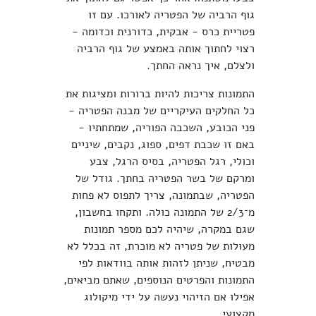
גוף הרביה של הפטריה לאורכו. עם זו
פטריית כרס - אבקית, כדורנית וכדומה -
רצוי לחתוך אותה באמצע של גוף הרביה
ולצלם, איך נראה החתך.
התמונות צריכות להיות ברורות ומציגות את
כל החלקים העיקריים של מבנה הפטריה -
פני הכובע, השכבה הפוריה, שמתחתיו -
באם זו שכבת דפים, ספוג, נקבים, שיניים
וכולי, רגל הפטריה, בסיס הרגל, צבע
ומרקם של בשר הפטריה בחתך. גודל של
הפטריה, שבתמונה, צריך לתפוס לא פחות
מ־2/3 של התמונה כולה. ותקחו בחשבון,
שגם במקרה, שיהיה לכם מספר תמונות
מעולות של פטריה לא מוכרת, זה בכלל לא
מבטיח, שניתן לזהות אותה בוודאות לפי
התמונות והפרטים הנוספים, שאתם מביאים,
אפילו אם הזיהוי נעשה על ידי מיקולוג
מקצועי.