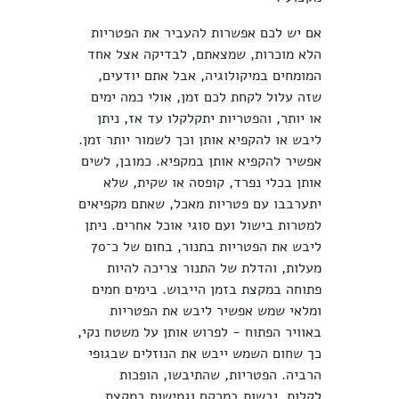
אם יש לכם אפשרות להעביר את הפטריות
הלא מוכרות, שמצאתם, לבדיקה אצל אחד
המומחים במיקולוגיה, אבל אתם יודעים,
שזה עלול לקחת לכם זמן, אולי כמה ימים
או יותר, והפטריות יתקלקלו עד אז, ניתן
ליבש או להקפיא אותן וכך לשמור יותר זמן.
אפשיר להקפיא אותן במקפיא. כמובן, לשים
אותן בכלי נפרד, קופסה או שקית, שלא
יתערבבו עם פטריות מאכל, שאתם מקפיאים
למטרות בישול ועם סוגי אוכל אחרים. ניתן
ליבש את הפטריות בתנור, בחום של כ־70
מעלות, והדלת של התנור צריכה להיות
פתוחה במקצת בזמן הייבוש. בימים חמים
ומלאי שמש אפשיר ליבש את הפטריות
באוויר הפתוח - לפרוש אותן על משטח נקי,
כך שחום השמש ייבש את הנוזלים שבגופי
הרביה. הפטריות, שהתיבשו, הופכות
לקלות, יבשות במרקם וגמישות במקצת.