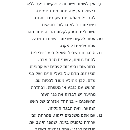
אין לשמור פטריות שנלקטו ביער ללא
בישול והקפאה יותר מיום־יומיים.
להבדיל מהפטריות שקונים בחנות,
פטריות בר לא גדלות בתנאים
סטריליים ומתקלקלות הרבה יותר מהר
אסור ללקט פטריות בשמורות טבע.
אתם צפויים להיקנס
הבגדים בשביל הטיול ביער צריכים
להיות נוחים, עשויים מבד עבה.
בחורשות וביערות לעתים יש קרציות
הניזונות מדם של בעלי חיים ושל בני
אדם. לכן מומלץ מאוד לכסות את
הראש עם כובע או מטפחת. ובחזרה
מהיער יש לבדוק את פני העור
החשופים - במיוחד אזורים של ראש
וצוואר, ואת הבגד העליון.
אם אתם משלבים ליקוט פטריות עם
ארוחת פיקניק ביער, שטפו היטב את
הידיים לפני שאתם ניגשים לאכול,