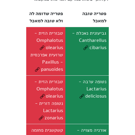
פטריה טובה
פטריה שדומה לה
למאכל
ולא טובה למאכל
גביעונית נאכלת -
טבורית הזית -
Omphalotus
Cantharellus
olearius
cibarius
שרועית אפרכסית
- Paxillus
panuoides
נטופה ערבה -
טבורית הזית -
Omphalotus
Lactarius
olearius
deliciosus
נטופה דורית -
Lactarius
zonarius
אורניה מצויה -
קשקשנית פחומה