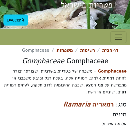
פטריות בישראל
русский
דף הבית
רשימות
משפחות
Gomphaceae
Gomphaceae
Gomphaceae
Gomphaceae
- משפחה של פטריות בשרניות, שצורתן יכולה
להיות דמויית אלמוג, דמויית אלה, בעלת רגל וכובע משפכני או
מתפרשת על פני המצע. שכבת ההינומית לרוב חלקה, לעתים דמויית
דפים, שיניים או רשת.
סוג:
רמאריה
Ramaria
מינים
אלתית אשכול