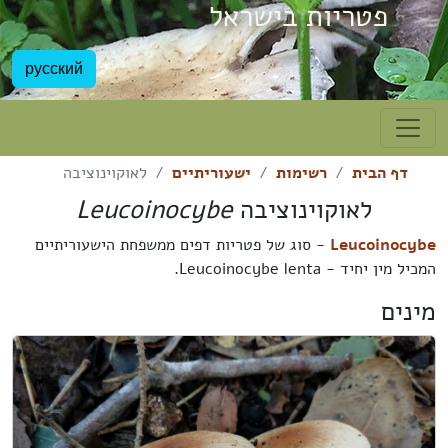
פטריות בישראל
русский
דף הבית
רשימות
ישעוריתיים
לאוקוינוציבה
לאוקוינוציבה
Leucoinocybe
Leucoinocybe
- סוג של פטריות דפים ממשפחת הישעוריתיים
המכיל מין יחיד - Leucoinocybe lenta.
מינים