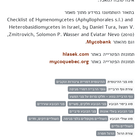
בתאור השתמשנו במידע מתוך מאמר
Checklist of Hymenomycetes (Aphyllophorales s.l.) and
Heterobasidiomycetes in Israel, by Daniel Tura, Ivan V.
Zmitrovich, Solomon P. Wasser and Eviatar Nevo (2010),
וגם מהאתר
Mycobank
.
תמונות הפטרייה באתר
hlasek.com
תמונות הפטרייה באתר
mycoquebec.org
סוג פני ההינומית
ההינומית דמויית צינורות ונקבים
צורת גוף הרבייה
גופי הרבייה דמויי מניפה
גוף הרבייה נוגע - חלקו פרוס על פני המצע
סוג כיסוי הכובע
פני הכובע חלקים, משיים
פני הכובע שעירים
פני הכובע בעלי אונות
פני הכובע סיביים
סוג שולי הכובע
השוליים מקופלים כלפי פנימה
השוליים דקים, חדים
השוליים גליים
צורת הרגל
הרגל חסרה