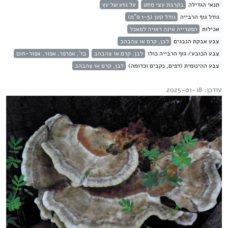
תנאי הגדילה
בקרבת עצי מחט
על גזע של עץ
גודל גוף הרבייה
גודל קטן (1-5 ס"מ)
אכילות
הפטרייה אינה ראויה למאכל
צבע אבקת הנבגים
לבן, קרם או צהבהב
צבע הכובע/ גוף הרבייה כולו
לבן, קרם או צהבהב
בז', אפרפר, אפור, אפור-חום
צבע ההינומית (דפים, נקבים וכדומה)
לבן, קרם או צהבהב
עודכן: 2025-01-18