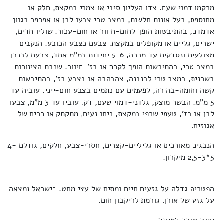
מרקמו דמוי שעם. צדו העליון סיבי או צמרי במקצת, חלק או
מחוספס, בעל אונות חלשות, במצב טרי צבעו לבן או אפרפר בגוון
אדמדם, בהתיבשות הופך לחום-חיוור או חום-עכור. שוליו חדים,
ישרים, גליים או מקופלים במקצת, צבעם כצבע הכובע. הנקבים
מצולעים ונסדקים עד מהרה, 5-6 יחידות במ"מ אחד, צבעם לבנבן
במצב טרי, בהתיבשות הופך לקרם או בז'-חיוור. שכבת הצינורות
בשרנית, במצב טרי לבנבנה, צהבהבה או בצבע בז', בהתיבשות
קשה וחומה-בהירה, לפעמים עם כתמים בצבע חום-ייני. עוביה עד
5 מ"מ. הבשר מוצק, גלדני-דמוי שעם, דק, עוביו עד 3 מ"מ, צבעו
לבן או בז', טעמי שרפי במקצת, ריחו נעים, מתקתק או כריח של
אגוזים.
הנבגים מאורכים או גליליים-קצרים, חסרי-צבע, חלקים, גודלם 4-
5*2,5-3 מיקרון.
הפטריה גדלה על גזעים חיים ומתים של עצי מחט. בישראל נמצאה
על גזע של אורן. גורמת לריקבון חום.
אינה טובה למאכל.