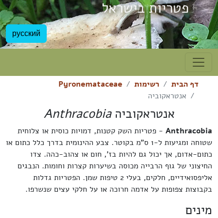
פטריות בישראל
русский
דף הבית
רשימות
Pyronemataceae
אנטראקוביה
אנטראקוביה
Anthracobia
Anthracobia
- פטריות השק קטנות, דמויות כוסית או צלוחית
שטוחה ומגיעות ל-1 ס"מ בקוטר. צבע ההינומית בדרך כלל כתום או
כתום-אדום, אך יכול גם להיות בז', חום או צהוב-כהה. צדו
החיצוני של גוף הרבייה מכוסה בשיערות קצרות וחומות. הנבגים
אליפסואידיים, חלקים, בעלי 2 טיפות שמן. הפטריות גדלות
בקבוצות צפופות על אדמה חרוכה או על חלקי עצים שנשרפו.
מינים