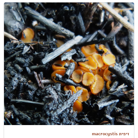
זיפית macrocystis