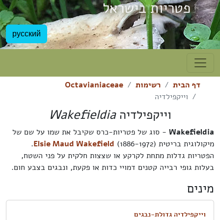
פטריות בישראל
русский
דף הבית
רשימות
Octavianiaceae
וייקפילדיה
וייקפילדיה
Wakefieldia
Wakefieldia
- סוג של פטריות-כרס שקיבל את שמו על שם של
מיקולוגית בריטית
(1886-1972).
Elsie Maud Wakefield
הפטריות גדלות מתחת לקרקע או שצצות חלקית על פני השטח,
בעלות גופי רבייה קטנים דמויי כדות או פקעת, ונבגים בצבע חום.
מינים
וייקפילדיה גדולת-נבגים