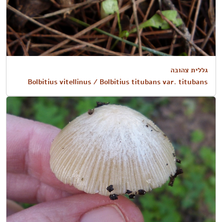
גללית צהובה
Bolbitius vitellinus / Bolbitius titubans var. titubans