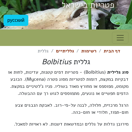
פטריות בישראל
русский
דף הבית
רשימות
גלליתיים
גללית
גללית
Bolbitius
סוג גלילית
(Bolbitius) - פטריות דפים קטנות, עדינות, לחות או
דבקיות במקצת, דומות לפטריות מסוג פטרה (Mycena). הכובע
מקומט, מפוספס או מחורץ מאוד בשוליו. פניו ג'לטיניים במקצת.
הדפים חפשיים או נוגעים, מתמוססים לגוש רך עם ההבשלה.
הרגל מרכזית, חלולה, לבנה על-פי-רוב. לאבקת הנבגים צבע
חום-תפוז, חלודי או חום-כהה.
מירובן גדלות על גללים ובמדשאות דשנות. לא ראויות למאכל.