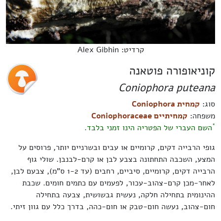
קרדיט: Alex Gibhin
קוניאופורה פוטאנה
Coniophora puteana
סוג:
קמחית Coniophora
משפחה:
קמחיתיים Coniophoraceae
*
השם העברי של הפטריה הינו זמני בלבד.
גופי הרבייה דקים, קרומיים או עבים ובשרניים יותר, פרוסים על
המצע, השכבה התחתונה בצבע לבן או קרם-לבנבן. שולי גוף
הרבייה דקים, קרומיים, סיביים, רחבים (עד 1-2 ס"מ), צבעם לבן,
לאחר-מכן קרם-צהוב-עכור, לפעמים עם כתמים חומים. שכבת
ההינומית בתחילה חלקה, נעשית גבשושית, צבעה בתחילה
חום-צהוב, נעשה חום-טבק או חום-כהה, בדרך כלל עם גוון זיתי.