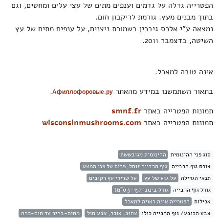
הפטרייה גדלה על גדמים וענפים מתים של עצי עלים ומחטים, וגם
בתוך מבנים מעץ. גורמת לריקבון חום.
נמצאה ע"י אלכס גיבכין בשמורת ניצנים, על ענפים מתים של עץ
השיטה, בדצמבר 2011.
אינה טובה למאכל.
בתאור השתמשנו במידע מהאתר
.
Афиллофоровые.ру
תמונות הפטרייה באתר
smnf.fr
תמונות הפטרייה באתר
wisconsinmushrooms.com
סוג פני ההינומית
ההינומית מגובששת
צורת גוף הרבייה
גוף הרבייה זוחל, פרוס על פני המצע
תנאי הגדילה
על גזע של עץ
על שרידי עץ רקובים
גודל גוף הרבייה
גודל בינוני (5-15 ס"מ)
אכילות
הפטרייה אינה ראויה למאכל
צבע הכובע/ גוף הרבייה כולו
צהוב, אוכר, צבע חול
מחום-בהיר עד חום-כהה