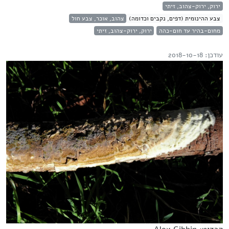
ירוק, ירוק-צהוב, זיתי
צבע ההינומית (דפים, נקבים וכדומה)
צהוב, אוכר, צבע חול
מחום-בהיר עד חום-כהה
ירוק, ירוק-צהוב, זיתי
עודכן: 2018-10-18