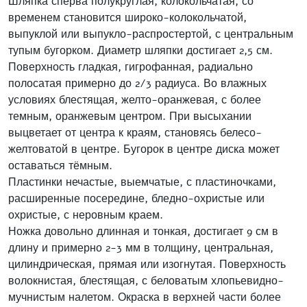
Шляпка сперва полукруглая, колокольчатая, со
временем становится широко-колокольчатой,
выпуклой или выпукло-распростертой, с центральным
тупым бугорком. Диаметр шляпки достигает 2,5 см.
Поверхность гладкая, гигрофанная, радиально
полосатая примерно до 2/3 радиуса. Во влажных
условиях блестящая, желто-оранжевая, с более
темным, оранжевым центром. При высыхании
выцветает от центра к краям, становясь белесо-
желтоватой в центре. Бугорок в центре диска может
оставаться тёмным.
Пластинки нечастые, выемчатые, с пластиночками,
расширенные посередине, бледно-охристые или
охристые, с неровным краем.
Ножка довольно длинная и тонкая, достигает 9 см в
длину и примерно 2-3 мм в толщину, центральная,
цилиндрическая, прямая или изогнутая. Поверхность
волокнистая, блестящая, с беловатым хлопьевидно-
мучнистым налетом. Окраска в верхней части более