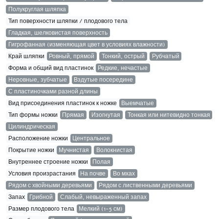
Полукруглая шляпка
Тип поверхности шляпки / плодового тела
Гладкая, шелковистая поверхность
Гигрофанная (изменяющая цвет в условиях влажности)
Край шляпки
Ровный, прямой
Тонкий, острый
Рубчатый
Форма и общий вид пластинок
Редкие, нечастые
Неровные, зубчатые
Вздутые посередине
С пластиночками разной длины
Вид присоединения пластинок к ножке
Выемчатые
Тип формы ножки
Прямая
Изогнутая
Тонкая или нитевидно тонкая
Цилиндрическая
Расположение ножки
Центральное
Покрытие ножки
Мучнистая
Волокнистая
Внутреннее строение ножки
Полая
Условия произрастания
На почве
Во мхах
Рядом с хвойными деревьями
Рядом с лиственными деревьями
Запах
Грибной
Слабый, невыраженный запах
Размер плодового тела
Мелкий (1-5 см)