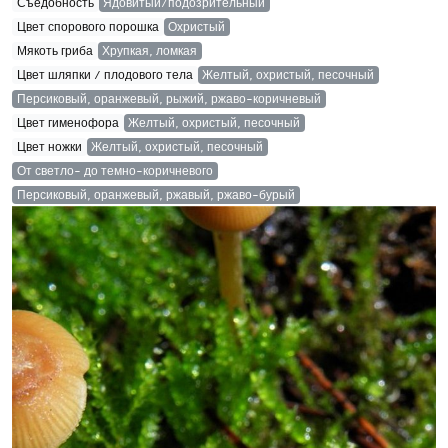
Съедобность
Ядовитый/подозрительный
Цвет спорового порошка
Охристый
Мякоть гриба
Хрупкая, ломкая
Цвет шляпки / плодового тела
Желтый, охристый, песочный
Персиковый, оранжевый, рыжий, ржаво-коричневый
Цвет гименофора
Желтый, охристый, песочный
Цвет ножки
Желтый, охристый, песочный
От светло- до темно-коричневого
Персиковый, оранжевый, ржавый, ржаво-бурый