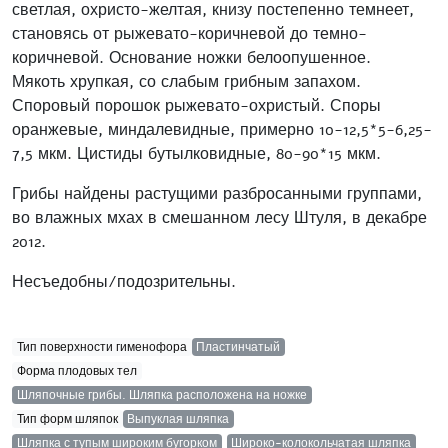
светлая, охристо-желтая, книзу постепенно темнеет,
становясь от рыжевато-коричневой до темно-
коричневой. Основание ножки белоопушенное.
Мякоть хрупкая, со слабым грибным запахом.
Споровый порошок рыжевато-охристый. Споры
оранжевые, миндалевидные, примерно 10-12,5*5-6,25-
7,5 мкм. Цистиды бутылковидные, 80-90*15 мкм.
Грибы найдены растущими разбросанными группами,
во влажных мхах в смешанном лесу Штуля, в декабре
2012.
Несъедобны/подозрительны.
Тип поверхности гименофора
Пластинчатый
Форма плодовых тел
Шляпочные грибы. Шляпка расположена на ножке
Тип форм шляпок
Выпуклая шляпка
Шляпка с тупым широким бугорком
Широко-колокольчатая шляпка