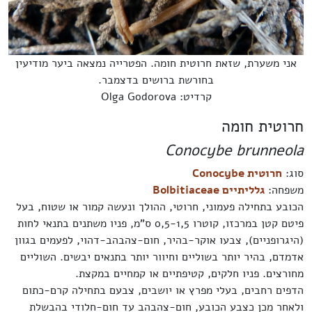
אני משערת, שזאת חרוטית חומה. הפטרייה נמצאה ביער מודיעין
בחורשת ברושים בדצמבר.
קרדיט: Olga Godorova
חרוטית חומה
Conocybe brunneola
סוג:
חרוטית Conocybe
משפחה:
גלליתיים Bolbitiaceae
הכובע בתחילה פעמוני, חרוטי, ההולך ונעשה קמור או שטוח, בעל
פיטם קטן במרכזו, קוטרו 0,5-1,5 ס"מ, פניו משתנים בתנאי לחות
(היגרופניים), צבעו אוקר-בהיר, חום-צהבהב-דהוי, לפעמים בגוון
אדמדם, בהיר יותר בשוליים וחיוור יותר בתנאים יבשים. השוליים
מחורצים. פניו חלקים, קטיפתיים או קמחיים במקצת.
הדפים רחבים, בעלי מפרץ או יושבים, צבעם בתחילה קרם-כתום
ולאחר מכן כצבע הכובע, חום-צהבהב עד חום-חלודי בהבשלת