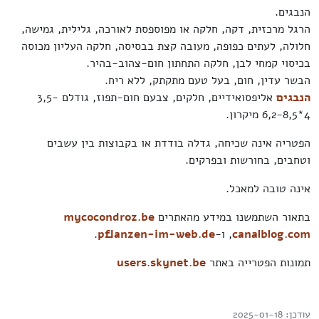
הנבגים.
הרגל מרכזית, דקה, חלקה או מפוספסת לאורכה, גלילית, גמישה,
חלולה, לעתים כפופה, מעובה קצת בבסיסה, חלקה העליון מכוסה
בכיסוי קמחי לבן, חלקה התחתון חום-צהוב-בהיר.
הבשר עדין, חום, בעל טעם מתקתק, ללא ריח.
הנבגים
אליפסואידיים, חלקים, צבעם חום-תפוז, גודלם 3,5-
4*6,2-8,5 מיקרון.
הפטריה אינה שכיחה, גדלה בודדת או בקבוצות בין עשבים
וטחבים, בחורשות ובפרקים.
אינה טובה למאכל.
בתאור השתמשנו במידע מהאתרים
mycocondroz.be
canalblog.com
,
ו-
pflanzen-im-web.de
.
תמונות הפטרייה באתר
users.skynet.be
עודכן: 2025-01-18