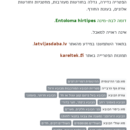
הפטריה נדירה, גדלה בחורשות מעורבות, מחטניות וחורשות
אלונים, בעונת החורף.
דומה לבת-מינה
Entoloma hirtipes
.
אינה ראויה למאכל.
בתאור השתמשנו במידע מהאתר
latvijasdaba.lv
.
תמונות הפטרייה באתר
kareltek.fi
סוג פני ההינומית
ההינומית דמויית דפים
צורת גוף הרבייה
פטריות הכובע המורכבות מכובע ורגל
צורת הכובע
הכובע בעל פיטם קטן עגול או חד
הכובע חרוטי, פעמוני
הכובע פעמוני רחב
הכובע כיפתי, חצי כדורי
סוג כיסוי הכובע
פני הכובע חלקים, משיים
הכובע היגרופני (משנה את צבעו בתנאי לחות)
סוג שולי הכובע
השוליים מפוספסים
השוליים דקים, חדים