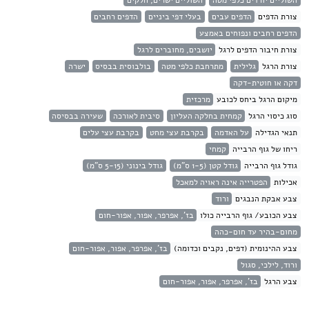
השוליים יורדים כלפי מטה
השוליים ישרים, חלקים
צורת הדפים
הדפים עבים
בעלי דפי ביניים
הדפים רחבים
הדפים רחבים ונפוחים באמצע
צורת חיבור הדפים לרגל
יושבים, מחוברים לרגל
צורת הרגל
גלילית
מתרחבת כלפי מטה
בולבוסית בבסיס
ישרה
דקה או חוטית-דקה
מיקום הרגל ביחס לכובע
מרכזית
סוג כיסוי הרגל
קמחית בחלקה העליון
סיבית לאורכה
שעירה בבסיסה
תנאי הגדילה
על האדמה
בקרבת עצי מחט
בקרבת עצי עלים
ריחו של גוף הרבייה
קמחי
גודל גוף הרבייה
גודל קטן (1-5 ס"מ)
גודל בינוני (5-15 ס"מ)
אכילות
הפטרייה אינה ראויה למאכל
צבע אבקת הנבגים
ורוד
צבע הכובע/ גוף הרבייה כולו
בז', אפרפר, אפור, אפור-חום
מחום-בהיר עד חום-כהה
צבע ההינומית (דפים, נקבים וכדומה)
בז', אפרפר, אפור, אפור-חום
ורוד, לילכי, סגול
צבע הרגל
בז', אפרפר, אפור, אפור-חום