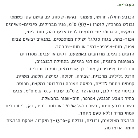
העברית.
הכובע תחילה חרוטי, פעמוני ונעשה שטוח, עם פיטם קטן פטמתי
ובולט במרכזו, קוטרו 3-1(5) ס"מ, פניו מבריקים, סיביים-משיינים
במקצת, היגרופניים: בתנאים לחים צבעו כהה, חום-זיתי,
אפור-כהה, בגוון סגלגל ושוליו מפוספסים, בתנאים יבשים צבעו
אפור, חום-אפרפר-בהיר או חום-צהבהב.
הדפים נוגעים, מורחבים באמצעם, דקים או עבים, מסודרים
בצפיפות בינונית, עם דפי ביניים, בתחילה לבנבנים,
ורדרדים-אפרפרים, אחר-כך אדמדמים, חומים-ורודים.
הרגל גלילית, מרכזית, שבירה, חלולה, גמישה, חלקה, משיית,
קמחית מתחת לדפים, בסיסה מעובה ובולבוסי במקצת, מכוסה
בכיסוי צמרי לבן, גובהה 4-12 ס"מ, עוביה 0.2-0.5 ס"מ, צבעה
בהיר מצבע הכובע, אפרפר, חום-אפור בהבשלה.
בשר הכובע חיוור, בשר הרגל אפרפר או חום-בהיר, דק, ריחו כריח
קמחי מריר וללא טעם מיוחד.
הנבגים מצולעים, ורודים, גודלם 6-9*7-13 מיקרון. אבקת הנבגים
חומה-אדמדמה.