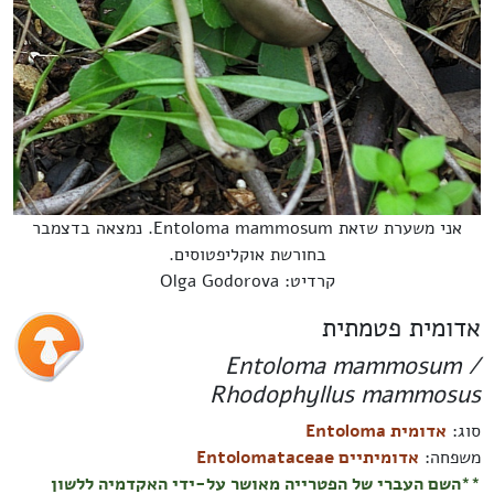
אני משערת שזאת Entoloma mammosum. נמצאה בדצמבר
בחורשת אוקליפטוסים.
קרדיט: Olga Godorova
אדומית פטמתית
Entoloma mammosum /
Rhodophyllus mammosus
סוג:
אדומית Entoloma
משפחה:
אדומיתיים Entolomataceae
**השם העברי של הפטרייה מאושר על-ידי האקדמיה ללשון