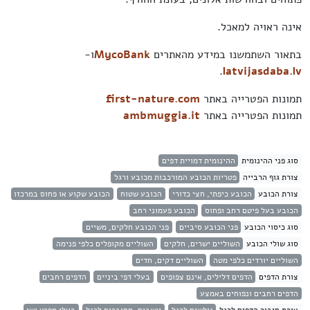
אינה ראויה למאכל.
בתאור השתמשנו במידע מהאתרים
MycoBank
ו-
.
latvijasdaba.lv
תמונות הפטרייה באתר
first-nature.com
תמונות הפטרייה באתר
ambmuggia.it
סוג פני ההינומית
ההינומית דמויית דפים
צורת גוף הרבייה
פטריות הכובע המורכבות מכובע ורגל
צורת הכובע
הכובע כיפתי, חצי כדורי
הכובע שטוח
הכובע שקוע או פחוס במרכזו
הכובע בעל פיטם רחב ופחוס
הכובע פעמוני רחב
סוג כיסוי הכובע
פני הכובע סיביים
פני הכובע חלקים, משיים
סוג שולי הכובע
השוליים ישרים, חלקים
השוליים מקופלים כלפי פנימה
השוליים יורדים כלפי מטה
השוליים דקים, חדים
צורת הדפים
הדפים דלילים, אינם צפופים
בעלי דפי ביניים
הדפים רחבים
הדפים רחבים ונפוחים באמצע