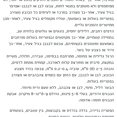
מפוספסים ולא משתנים בתנאי לחות, צבעו לבן או לבנבן-אפרפר
בגיל צעיר, אחר-כך מצהיב במרכז או לעיתים כל הכובע מצהיב
בפטריות בשלות או בשפשוף, שוליו מקופלים בגיל צעיר, לאחר-מכן
מתישרים והופכים גליים.
הדפים רחבים, דלילים יחסית, נוגעים או גולשים בלווית שן,
בתחילה קשתיים, אחר-כך מקוטעים ובפטריות בשלות מורחבים
באמצעם ומשוננים בקצותיהם, צבעם לבנבן בגיל צעיר, אחר-כך
ורוד או כצבע של בשר.
הרגל גלילית או פחוסה, מתרחבת בבסיסה, שבירה, חלולה, משיית
במקצת, סיבית או מחורצת קלות לאורכה, קמחית מתחת לדפים,
גובהה 2-5 (6) ס"מ, עוביה 0.2-0.4 ס"מ, צבעה בהיר מצבע
הכובע, לבן או לבנבן, עם הזמן עם כתמים צהבהבים או מצהיב
בפטריות בשלות.
הבשר דליל, מימי, לבן או צהבהב, ללא טעם וריח מיוחד.
הנבגים ורודים, בעלי 5-6 פינות, גודלם 6-9*8-12 מיקרון. אבקת
הנבגים חומה-אדומה.
הפטריה נדירה, גדלה בודדת או בקבוצות, בין עשבים, בשטחים
פתוחים ובחורשות אלונים, בעונת החורף.