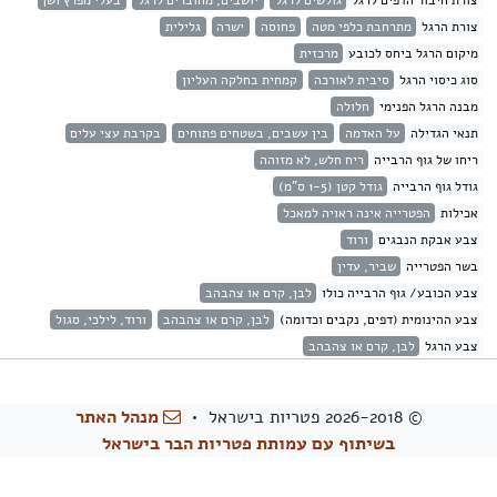
צורת חיבור הדפים לרגל
גולשים לרגל
יושבים, מחוברים לרגל
בעלי מפרץ ושן
צורת הרגל
מתרחבת כלפי מטה
פחוסה
ישרה
גלילית
מיקום הרגל ביחס לכובע
מרכזית
סוג כיסוי הרגל
סיבית לאורכה
קמחית בחלקה העליון
מבנה הרגל הפנימי
חלולה
תנאי הגדילה
על האדמה
בין עשבים, בשטחים פתוחים
בקרבת עצי עלים
ריחו של גוף הרבייה
ריח חלש, לא מזוהה
גודל גוף הרבייה
גודל קטן (1-5 ס"מ)
אכילות
הפטרייה אינה ראויה למאכל
צבע אבקת הנבגים
ורוד
בשר הפטרייה
שביר, עדין
צבע הכובע/ גוף הרבייה כולו
לבן, קרם או צהבהב
צבע ההינומית (דפים, נקבים וכדומה)
לבן, קרם או צהבהב
ורוד, לילכי, סגול
צבע הרגל
לבן, קרם או צהבהב
© 2026-2018 פטריות בישראל •
מנהל האתר
בשיתוף עם עמותת פטריות הבר בישראל