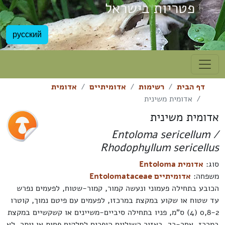
פטריות בישראל
русский
דף הבית
רשימות
אדומיתיים
אדומית
אדומית משינית
אדומית משינית
Entoloma sericellum /
Rhodophyllum sericellus
סוג:
אדומית Entoloma
משפחה:
אדומיתיים Entolomataceae
הכובע בתחילה פעמוני ונעשה קמור, קמור-שטוח, לפעמים נפרש
עד שטוח או שקוע במקצת במרכזו, לפעמים עם פיטם נמוך, קוטרו
0,8-2 (4) ס"מ, פניו בתחילה סיביים-משיינים או קשקשיים במקצת
במרכז, אחר-כך באזור השוליים הופכים לחלקים פחות או יותר, לא