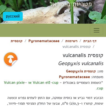
פטריות בישראל
русский
דף הבית
רשימות
Pyronemataceae
קופסית
קופסית vulcanalis
קופסית vulcanalis
Geopyxis vulcanalis
סוג:
קופסית Geopyxis
משפחה:
Pyronemataceae
*השמות העממיים באנגלית -
Vulcan elf-cup או
Vulcan pixie-
cup.
הכובע דמוי גביע או כוסית עמוקה, עם הזמן לעתים נפרש ונעשה
שטוח, קוטרו 0,3-1(2) ס"מ, צבעו של החלק הפנימי תפוז-חיוור,