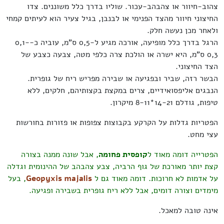
צהוב-חיוור או צהבהב-עכור. שוליו בדרך כלל משוננים. צדו
החיצוני חיוור מהצד הפנימי או לבנבן, בגיל צעיר הוא לעיתים קמחי
ולאחר מכן נעשה חלק.
הרגל בדרך כלל מופיעה, אורכה מגיע ל-0,5 ס"מ, עוביה כ-0,1-
0,3 ס"מ, היא ישרה או הולכת צרה כלפי מטה, צבעה כצבע של
הצד החיצוני.
הבשר רזה, שביר ובפגיעה או שבירה מפריש ריח של גופרית.
הנבגים אליפסואידיים, צרים במקצת בקצותיהם, חלקים, ללא
טיפות, גודלם 14-21*8-11 מיקרון.
הפטריות גדלות על הקרקע בקבוצות צפופות או פזורות בחורשות
עצי מחט.
הפטרייה דומה מאוד ל
קופסית פחומה
, אבל שונה ממנה בצורה
קצת יותר מאורכת של גוף הרביה, צבע צהבהב של ההינומית וגדלה
על אדמות לא חרוכות. דומה מאוד גם ל
Geopyxis majalis
, בעל
מימדים וצורה דומים, אבל ללא ריח גופרית בשבירה ופגיעה.
אינה טובה למאכל.