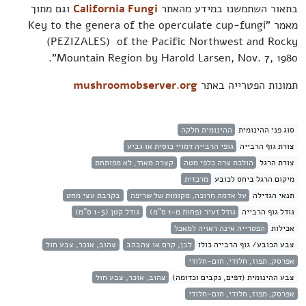
בתאור השתמשנו במידע מהאתר
California Fungi
וגם מתוך
מאמר "Key to the genera of the operculate cup-fungi
(PEZIZALES) of the Pacific Northwest and Rocky
Mountain Region by Harold Larsen, Nov. 7, 1980".
תמונות הפטרייה באתר
mushroomobserver.org
סוג פני ההינומית
ההינומית חלקה
צורת גוף הרבייה
גופי הרבייה דמויי כוסית או גביע
צורת הרגל
הולכת צרה כלפי מטה
קצרה מאוד, לא מפותחת
מיקום הרגל ביחס לכובע
מרכזית
תנאי הגדילה
על אדמה חרוכה, מקומות של שריפה
בקרבת עצי מחט
גודל גוף הרבייה
גודל זעיר (פחות מ-1 ס"מ)
גודל קטן (1-5 ס"מ)
אכילות
הפטרייה אינה ראויה למאכל
צבע הכובע/ גוף הרבייה כולו
לבן, קרם או צהבהב
צהוב, אוכר, צבע חול
אפרסק, תפוז, חלודי, חום-חלודי
צבע ההינומית (דפים, נקבים וכדומה)
צהוב, אוכר, צבע חול
אפרסק, תפוז, חלודי, חום-חלודי