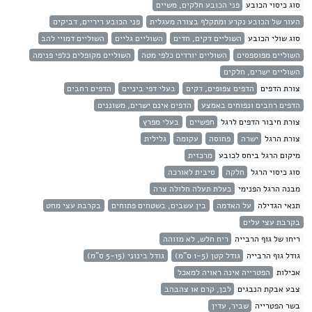
סוג כיסוי הכובע
פני הכובע חלקים, משיים
העור של הכובע נקרע ומתקלף בצורה מעגלית
פני הכובע ריריים, דביקים
סוג שולי הכובע
השוליים דקים, חדים
השוליים גליים
השוליים דמויי להב
השוליים מפוספסים
השוליים יורדים כלפי מטה
השוליים מקופלים כלפי פנימה
השוליים ישרים, חלקים
צורת הדפים
הדפים צפופים, דקים
בעלי דפי ביניים
הדפים רחבים
הדפים רחבים ונפוחים באמצע
הדפים אינם ישרים, משוננים
צורת חיבור הדפים לרגל
חפשיים
בעלי מפרץ
צורת הרגל
ישרה
פחוסה
עקומה
גלילית
מיקום הרגל ביחס לכובע
מרכזית
סוג כיסוי הרגל
חלקה
סיבית לאורכה
מבנה הרגל הפנימי
בעלת תעלה חלולה צרה
תנאי הגדילה
על האדמה
בין עשבים, בשטחים פתוחים
בקרבת עצי מחט
בקרבת עצי עלים
ריחו של גוף הרבייה
ריח חלש, לא מזוהה
גודל גוף הרבייה
גודל קטן (1-5 ס"מ)
גודל בינוני (5-15 ס"מ)
אכילות
הפטרייה אינה ראויה למאכל
צבע אבקת הנבגים
לבן, קרם או צהבהב
בשר הפטרייה
שביר, עדין