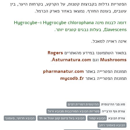
הפטריות גדלות בקבוצות קטנות, על הקרקע, בקרחות היער, בין
עשבים, בעונת החורף. נמצאו באזור פארק הכרמל.
דומה לבנות מינה
Hygrocybe chlorophana ו-
Hygrocybe
flavescens, בעלות נבגים קטנים יותר.
אינה ראויה למאכל.
בתאור השתמשנו במידע מהאתרים
Rogers
Mushrooms
וגם
Аsturnatura.com
.
תמונות הפטרייה באתר
pharmanatur.com
תמונות הפטרייה באתר
mycodb.fr
סוג פני ההינומית
ההינומית דמויית דפים
צורת גוף הרבייה
פטריות הכובע המורכבות מכובע ורגל
צורת הכובע
הכובע קמור
הכובע בעל פיטם קטן עגול או חד
הכובע חרוטי, פעמוני
הכובע פעמוני רחב