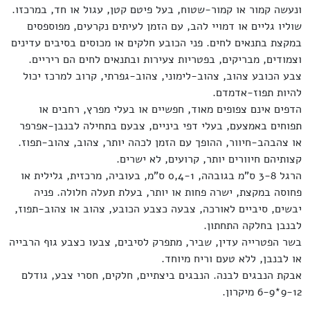
ונעשה קמור או קמור-שטוח, בעל פיטם קטן, עגול או חד, במרכזו.
שוליו גליים או דמויי להב, עם הזמן לעיתים נקרעים, מפוספסים
במקצת בתנאים לחים. פני הכובע חלקים או מכוסים בסיבים עדינים
וצמודים, מבריקים, בפטריות צעירות ובתנאים לחים הם ריריים.
צבע הכובע צהוב, צהוב-לימוני, צהוב-גפרתי, קרוב למרכז יכול
להיות תפוז-אדמדם.
הדפים אינם צפופים מאוד, חפשיים או בעלי מפרץ, רחבים או
תפוחים באמצעם, בעלי דפי ביניים, צבעם בתחילה לבנבן-אפרפר
או צהבהב-חיוור, ההופך עם הזמן לכהה יותר, צהוב, צהוב-תפוז.
קצותיהם חיוורים יותר, קרועים, לא ישרים.
הרגל 3-8 ס"מ בגובהה, 0,4-1 ס"מ, בעוביה, מרכזית, גלילית או
פחוסה במקצת, ישרה פחות או יותר, בעלת תעלה חלולה. פניה
יבשים, סיביים לאורכה, צבעה כצבע הכובע, צהוב או צהוב-תפוז,
לבנבן בחלקה התחתון.
בשר הפטרייה עדין, שביר, מתפרק לסיבים, צבעו כצבע גוף הרבייה
או לבנבן, ללא טעם וריח מיוחד.
אבקת הנבגים לבנה. הנבגים ביצתיים, חלקים, חסרי צבע, גודלם
9-12*6-9 מיקרון.