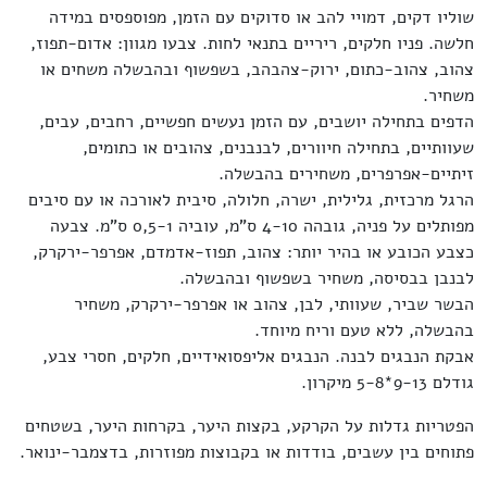
שוליו דקים, דמויי להב או סדוקים עם הזמן, מפוספסים במידה
חלשה. פניו חלקים, ריריים בתנאי לחות. צבעו מגוון: אדום-תפוז,
צהוב, צהוב-כתום, ירוק-צהבהב, בשפשוף ובהבשלה משחים או
משחיר.
הדפים בתחילה יושבים, עם הזמן נעשים חפשיים, רחבים, עבים,
שעוותיים, בתחילה חיוורים, לבנבנים, צהובים או כתומים,
זיתיים-אפרפרים, משחירים בהבשלה.
הרגל מרכזית, גלילית, ישרה, חלולה, סיבית לאורכה או עם סיבים
מפותלים על פניה, גובהה 4-10 ס"מ, עוביה 0,5-1 ס"מ. צבעה
כצבע הכובע או בהיר יותר: צהוב, תפוז-אדמדם, אפרפר-ירקרק,
לבנבן בבסיסה, משחיר בשפשוף ובהבשלה.
הבשר שביר, שעוותי, לבן, צהוב או אפרפר-ירקרק, משחיר
בהבשלה, ללא טעם וריח מיוחד.
אבקת הנבגים לבנה. הנבגים אליפסואידיים, חלקים, חסרי צבע,
גודלם 9-13*5-8 מיקרון.
הפטריות גדלות על הקרקע, בקצות היער, בקרחות היער, בשטחים
פתוחים בין עשבים, בודדות או בקבוצות מפוזרות, בדצמבר-ינואר.