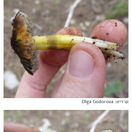
קרדיט: Olga Godorova