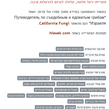
פטריית-רעל חלשה, עלולה לגרום להרעלות קיבה.
בתאור השתמשנו במידע מתוך ספרו של פרופ. ואסר
"Путеводитель по съедобным и ядовитым грибам
Израиля" וגם מהאתר
California Fungi
.
תמונות הפטרייה באתר
hlasek.com
סוג פני ההינומית
ההינומית דמויית דפים
צורת גוף הרבייה
פטריות הכובע המורכבות מכובע ורגל
צורת הכובע
הכובע בעל פיטם קטן עגול או חד
הכובע חרוטי, פעמוני
הכובע פעמוני רחב
הכובע קמור
סוג כיסוי הכובע
פני הכובע חלקים, משיים
העור של הכובע נקרע ומתקלף בצורה מעגלית
פני הכובע ריריים, דביקים
סוג שולי הכובע
השוליים ישרים, חלקים
השוליים יורדים כלפי מטה
השוליים דקים, חדים
השוליים מפוספסים
השוליים גליים
צורת הדפים
הדפים דלילים, אינם צפופים
הדפים מעוגלים בקצה
הדפים רחבים
בעלי דפי ביניים
הדפים עבים
צורת חיבור הדפים לרגל
חפשיים
יושבים, מחוברים לרגל