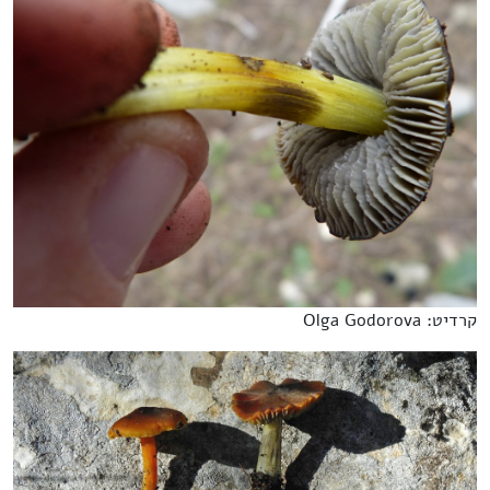
קרדיט: Olga Godorova