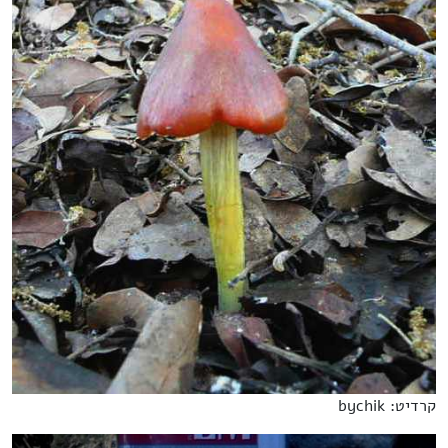
קרדיט: bychik