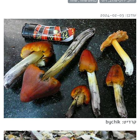
ירוק, ירוק-צהוב, זיתי
כמעט שחור, שחור
עודכן: 2024-02-03
קרדיט: bychik