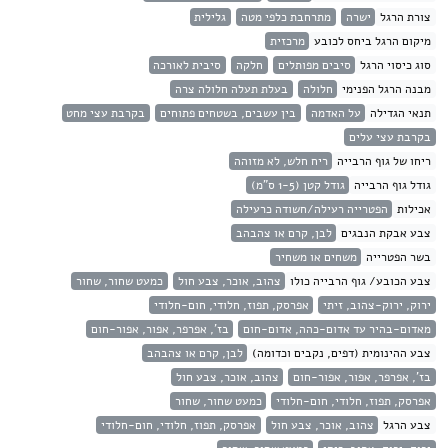
צורת הרגל
ישרה
מתרחבת כלפי מטה
גלילית
מיקום הרגל ביחס לכובע
מרכזית
סוג כיסוי הרגל
סיבים מפותלים
חלקה
סיבית לאורכה
מבנה הרגל הפנימי
חלולה
בעלת תעלה חלולה צרה
תנאי הגדילה
על האדמה
בין עשבים, בשטחים פתוחים
בקרבת עצי מחט
בקרבת עצי עלים
ריחו של גוף הרבייה
ריח חלש, לא מזוהה
גודל גוף הרבייה
גודל קטן (1-5 ס"מ)
אכילות
הפטרייה רעילה/חשודה כרעילה
צבע אבקת הנבגים
לבן, קרם או צהבהב
בשר הפטרייה
משחים או משחיר
צבע הכובע/ גוף הרבייה כולו
צהוב, אוכר, צבע חול
כמעט שחור, שחור
ירוק, ירוק-צהוב, זיתי
אפרסק, תפוז, חלודי, חום-חלודי
מאדום-בהיר עד אדום-כהה, אדום-חום
בז', אפרפר, אפור, אפור-חום
צבע ההינומית (דפים, נקבים וכדומה)
לבן, קרם או צהבהב
בז', אפרפר, אפור, אפור-חום
צהוב, אוכר, צבע חול
אפרסק, תפוז, חלודי, חום-חלודי
כמעט שחור, שחור
צבע הרגל
צהוב, אוכר, צבע חול
אפרסק, תפוז, חלודי, חום-חלודי