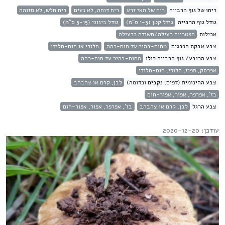
ריחו של גוף הרבייה
ריח של תאי זרע
ריח דוחה, לא נעים
ריח חלש, לא מזוהה
גודל גוף הרבייה
גודל קטן (1-5 ס"מ)
גודל בינוני (5-15 ס"מ)
אכילות
הפטרייה רעילה/חשודה כרעילה
צבע אבקת הנבגים
מחום-בהיר עד חום-כהה
חלודי או חום-חלודי
צבע הכובע/ גוף הרבייה כולו
מחום-בהיר עד חום-כהה
אפרסק, תפוז, חלודי, חום-חלודי
צבע ההינומית (דפים, נקבים וכדומה)
לבן, קרם או צהבהב
בז', אפרפר, אפור, אפור-חום
צבע הרגל
לבן, קרם או צהבהב
בז', אפרפר, אפור, אפור-חום
עודכן: 2020-12-20