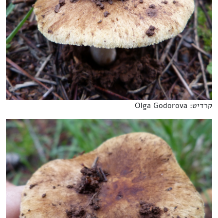
קרדיט: Olga Godorova