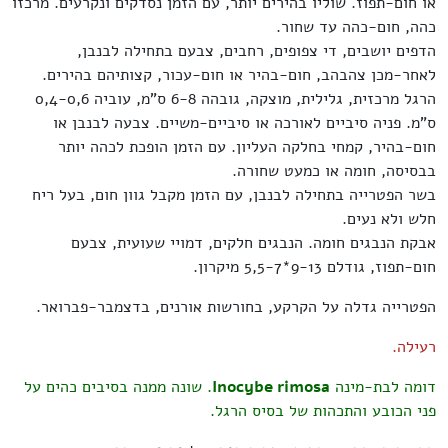
או חום-תפוז. שוליו בהירים יותר, עם הזמן נסדקים ונקרעים. מרכזו
כהה, חום-כהה עד שחור.
הדפים יושבים, די צפופים, רחבים, צבעם בתחילה לבנבן,
לאחר-מכן צהבהב, חום-בהיר או חום-עכור, קצותיהם בהירים.
הרגל מרכזית, גלילית, מוצקה, גובהה 6-8 ס"מ, עוביה 0,4-0,6
ס"מ. פניה סיביים לאורכה או סיביים-משיים. צבעה לבנבן או
חום-בהיר, קמחי בחלקה העליון. עם הזמן הופכת לכהה יותר
בבסיסה, חומה או כמעט שחורה.
בשר הפטרייה בתחילה לבנבן, עם הזמן מקבל גוון חום, בעל ריח
חלש ולא נעים.
אבקת הנבגים חומה. הנבגים חלקים, דמויי שעועית, צבעם
חום-תפוז, גודלם 9-13*5,5-7 מיקרון.
הפטרייה גדלה על הקרקע, בחורשות אורנים, בדצמבר-פברואר.
רעילה.
דומה לבת-מינה
Inocybe rimosa
. שונה ממנה בסיבים כהים על
פני הכובע והתכהות של בסיס הרגל.