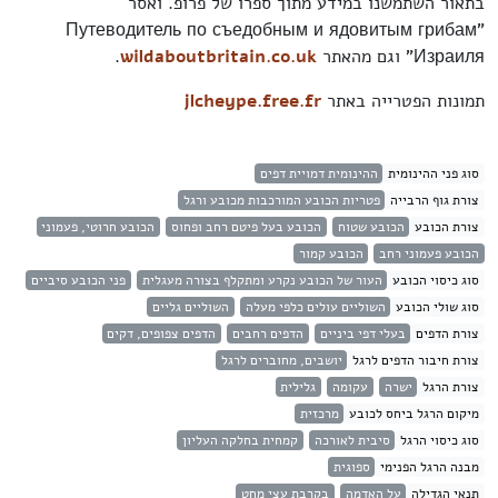
בתאור השתמשנו במידע מתוך ספרו של פרופ. ואסר
"Путеводитель по съедобным и ядовитым грибам
Израиля" וגם מהאתר
wildaboutbritain.co.uk
.
תמונות הפטרייה באתר
jlcheype.free.fr
סוג פני ההינומית
ההינומית דמויית דפים
צורת גוף הרבייה
פטריות הכובע המורכבות מכובע ורגל
צורת הכובע
הכובע שטוח
הכובע בעל פיטם רחב ופחוס
הכובע חרוטי, פעמוני
הכובע פעמוני רחב
הכובע קמור
סוג כיסוי הכובע
העור של הכובע נקרע ומתקלף בצורה מעגלית
פני הכובע סיביים
סוג שולי הכובע
השוליים עולים כלפי מעלה
השוליים גליים
צורת הדפים
בעלי דפי ביניים
הדפים רחבים
הדפים צפופים, דקים
צורת חיבור הדפים לרגל
יושבים, מחוברים לרגל
צורת הרגל
ישרה
עקומה
גלילית
מיקום הרגל ביחס לכובע
מרכזית
סוג כיסוי הרגל
סיבית לאורכה
קמחית בחלקה העליון
מבנה הרגל הפנימי
ספוגית
תנאי הגדילה
על האדמה
בקרבת עצי מחט