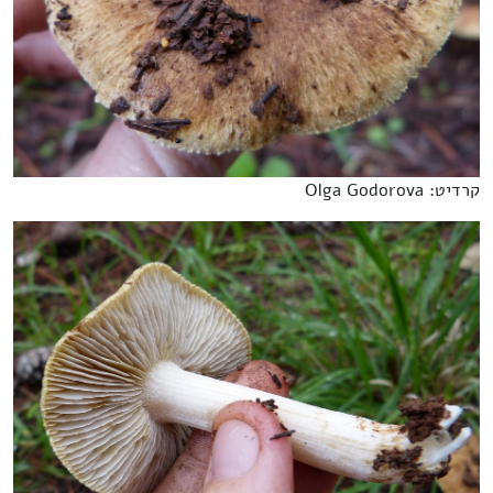
קרדיט: Olga Godorova