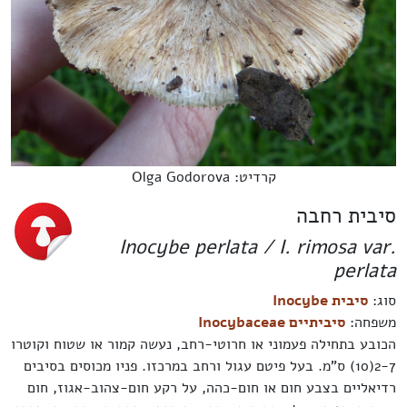
קרדיט: Olga Godorova
סיבית רחבה
Inocybe perlata / I. rimosa var.
perlata
סוג:
סיבית Inocybe
משפחה:
סיביתיים Inocybaceae
הכובע בתחילה פעמוני או חרוטי-רחב, נעשה קמור או שטוח וקוטרו
2-7(10) ס"מ. בעל פיטם עגול ורחב במרכזו. פניו מכוסים בסיבים
רדיאליים בצבע חום או חום-כהה, על רקע חום-צהוב-אגוז, חום