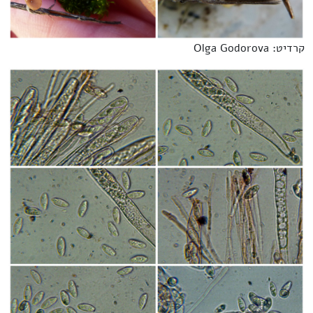
קרדיט: Olga Godorova