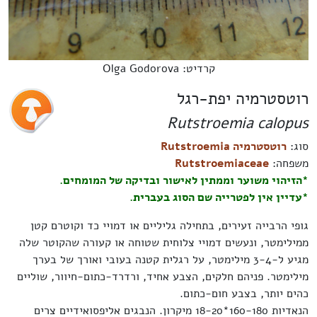
קרדיט: Olga Godorova
רוטסטרמיה יפת-רגל
Rutstroemia calopus
סוג:
רוטסטרמיה Rutstroemia
משפחה:
Rutstroemiaceae
*הזיהוי משוער וממתין לאישור ובדיקה של המומחים.
*עדיין אין לפטרייה שם הסוג בעברית.
גופי הרבייה זעירים, בתחילה גליליים או דמויי כד וקוטרם קטן
ממילימטר, ונעשים דמויי צלוחית שטוחה או קעורה שהקוטר שלה
מגיע ל-3-4 מילימטר, על רגלית קטנה בעובי ואורך של בערך
מילימטר. פניהם חלקים, הצבע אחיד, ורדרד-כתום-חיוור, שוליים
כהים יותר, בצבע חום-כתום.
הנאדיות 160-180*18-20 מיקרון. הנבגים אליפסואידיים צרים