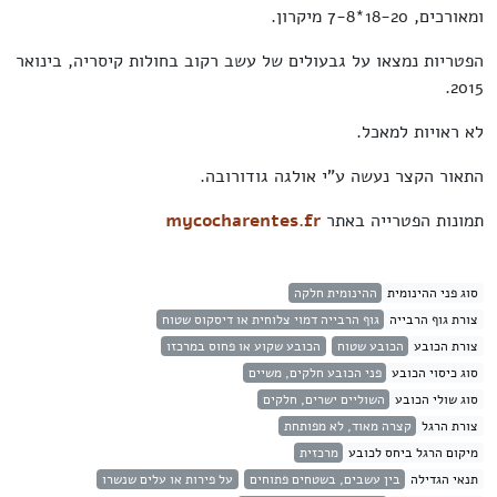
ומאורכים, 18-20*7-8 מיקרון.
הפטריות נמצאו על גבעולים של עשב רקוב בחולות קיסריה, בינואר
2015.
לא ראויות למאכל.
התאור הקצר נעשה ע"י אולגה גודורובה.
תמונות הפטרייה באתר
mycocharentes.fr
סוג פני ההינומית
ההינומית חלקה
צורת גוף הרבייה
גוף הרבייה דמוי צלוחית או דיסקוס שטוח
צורת הכובע
הכובע שטוח
הכובע שקוע או פחוס במרכזו
סוג כיסוי הכובע
פני הכובע חלקים, משיים
סוג שולי הכובע
השוליים ישרים, חלקים
צורת הרגל
קצרה מאוד, לא מפותחת
מיקום הרגל ביחס לכובע
מרכזית
תנאי הגדילה
בין עשבים, בשטחים פתוחים
על פירות או עלים שנשרו