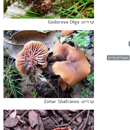
קרדיט: Godorova Olga
השוליים גליים
קרדיט: Zohar Shafranov