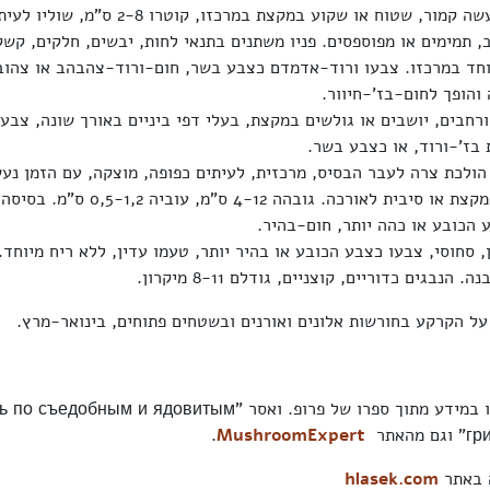
הכובע כיפתי ונעשה קמור, שטוח או שקוע במקצת במרכזו, קוט
ב, תמימים או מפוספסים. פניו משתנים בתנאי לחות, יבשים, חלקים, קש
וחד במרכזו. צבעו ורוד-אדמדם כצבע בשר, חום-ורוד-צהבהב או צהוב
והופך לחום-בז'-חיוור.
רחבים, יושבים או גולשים במקצת, בעלי דפי ביניים באורך שונה, צבעם
 בז'-ורוד, או כצבע בשר.
 הולכת צרה לעבר הבסיס, מרכזית, לעיתים כפופה, מוצקה, עם הזמן נעש
חלקה, שעירה במקצת או סיבית לאורכה. גובהה 12
 הכובע או כהה יותר, חום-בהיר.
 סחוסי, צבעו כצבע הכובע או בהיר יותר, טעמו עדין, ללא ריח מיוחד.
הנבגים כדוריים, קוצניים, גודלם 8-11 מיקרון.
על הקרקע בחורשות אלונים ואורנים ובשטחים פתוחים, בינואר-מרץ.
בתאור השתמשנו במידע מתוך ספרו של פרופ. ואסר " и ядовитым
האתר
MushroomExpert
.
ה באתר
hlasek.com