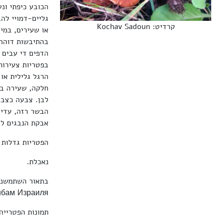
גליים-דמויי לה
קרדיט: Kochav Sadoun
או שעירים, במי
בהתיבשות דוהה 
הדפים די עבים ו
בפטריות צעירות
הרגל גלילית או
לבן. צבעה כצבע
הבשר רזה, עדין,
אבקת הנבגים לבנה. 
הפטריות גדלות 
נאכלת.
грибам Израиля" וגם מ
תמונות הפטריי