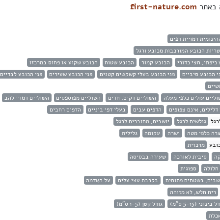
ה באתר
first-nature.com
הינומית דמויית דפים
ריות הכובע המורכבות מכובע ורגל
כיפתי, חצי כדורי
הכובע קמור
הכובע שטוח
הכובע שקוע או פחוס במרכזו
י הכובע סיביים
פני הכובע בעלי קשקשים קטנים
פני הכובע שעירים
פני הכובע לבדיים
שיים
וליים עולים כלפי מעלה
השוליים דקים, חדים
השוליים מפוספסים
השוליים דמויי להב
דלילים, אינם צפופים
הדפים עבים
בעלי דפי ביניים
הדפים רחבים
רגל
גולשים לרגל
יושבים, מחוברים לרגל
רה כלפי מטה
ישרה
עקומה
גלילית
ובע
מרכזית
ה
סיבית לאורכה
שעירה בבסיסה
חלולה
ספוגית
שבים, בשטחים פתוחים
בקרבת עצי עלים
על האדמה
ריח חלש, לא מזוהה
 בינוני (5-15 ס"מ)
גודל קטן (1-5 ס"מ)
אכלת