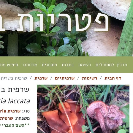
פטריות 
מדריך למתחילים
רשימה
כתבות
מתכונים
אודותנו
חיפוש מת
דף הבית
רשימות
שרפיתיים
שרפית
שרפית בשרית
שרפית בש
ia laccata
סוג:
שרפית Laccaria
משפחה:
שרפיתיים aceae
**השם העברי ש