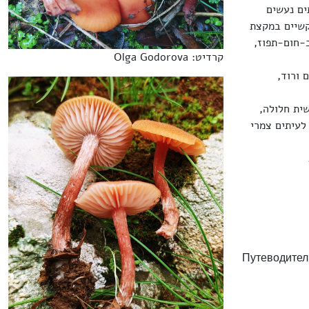
רו 2-8 ס"מ, שוליו לעיתים נעשים
קשיים במקצת
-חום-תפוז,
קרדיט: Olga Godorova
 ורוד,
ית חלולה,
4- ס"מ, עוביה 0,5-1,2 ס"מ. בסיסה לעיתים צמרי
Путеводитель по съедобным