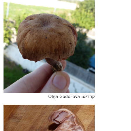
קרדיט: Olga Godorova