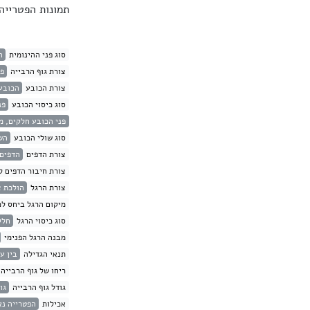
תמונות הפטריי
סוג פני ההינומית
ה
צורת גוף הרבייה
פט
צורת הכובע
הכובע 
סוג כיסוי הכובע
פנ
פני הכובע חלקים, מ
סוג שולי הכובע
הש
צורת הדפים
הדפים 
צורת חיבור הדפים ל
צורת הרגל
הולכת צ
מיקום הרגל ביחס לכ
סוג כיסוי הרגל
חלק
מבנה הרגל הפנימי
תנאי הגדילה
בין ע
ריחו של גוף הרבייה
גודל גוף הרבייה
גודל
אכילות
הפטרייה נ