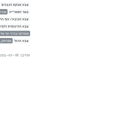
צבע אבקת הנבגים
בשר הפטרייה
שביר
צבע הכובע/ גוף הרב
צבע ההינומית (דפים
מאדום-בהיר עד אדו
צבע הרגל
אפרסק, ת
עודכן: 2025-01-18