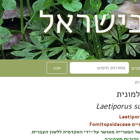
בישראל
קדם
חפש
ית
למונית
Laetiporus s
Fomitopsid
ל הפטרייה מאושר על-ידי האקדמיה ללשון העברית.
נקובית מצהיבה