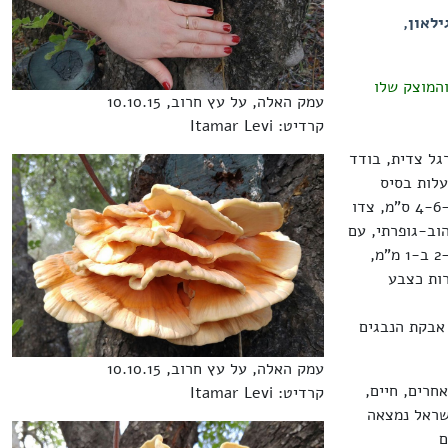
ילאון,
גלל המרקם הבשרני והמוצק שלו
עמק האלה, על עץ חרוב, 10.10.15
קרדיט: Itamar Levi
מים בעל רגל צדית, בודד
מניפה או שושנה בקוטר עד 20(40) ס"מ, בעלות בסיס
משותף. קבוצה כזאת יכולה להגיע למשקל של כמה קילוגרמים. קוטרו של כובע בודד כ-4-6 ס"מ, צדו
וב-גופרתי, עם
הזמן הופך לצהוב-בהיר, שוליו גליים, דמויי להב. הנקבים עגולים-מצולעים, ומספרם 2-3 ב-1 מ"מ,
רות כצבע
 חלקים וחסרי-צבע. אבקת הנבגים
עמק האלה, על עץ חרוב, 10.10.15
חרים, חיים,
קרדיט: Itamar Levi
שראל נמצאה
ם