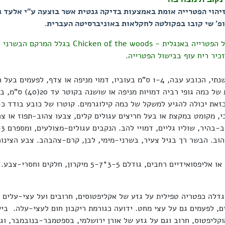
*בשנת 2024 זיהוי הפטרייה אומת באמצעות בדיקה גנטית אשר בוצעה ע"י אלעד ג
פ' שי קובו בפקולטה לחקלאות באוניברסיטה העברית.
*השם העממי של הפטרייה באנגלית - Chicken of the woods ב
כיר ריח עוף בבישול הפטרייה.
גוף הרביה חד-שנתי, הכובע עבה, 1-4 ס"מ בעוביו, דמוי מניפה או צדף, לפע
או גדל בקבוצות של כמה גופי רביה דמויות 
בי, מקומט במקצת או בעל חריצים עגולים קלים, צבעו צהוב-תפוז או צה
וב. הבשר רך בגיל צעיר, בשרני-מימי, לבן, קרם-צהבהב. צבע הצינו
הנבגים ביצתיים או אליפסואידיים רחבים, גודלם 3-5*5-7 מיקרון,
גדלה כפטריה טפילית על גזע של אקליפטוסים, חרובים ועל עצי-עלים א
ם, לפעמים גם על עצי מחט. ידועה כגורמת ריקבון חום לעצי-עלה. בי
וקליפטוס, חרוב וגם על גזע של אורן ירושלמי, בספטמבר-בנובמבר, וג