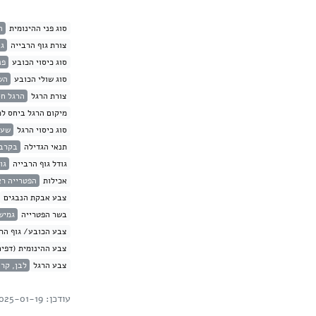
סוג פני ההינומית
ה
צורת גוף הרבייה
גו
סוג כיסוי הכובע
פנ
סוג שולי הכובע
הש
צורת הרגל
הרגל ח
מיקום הרגל ביחס לכ
סוג כיסוי הרגל
שעי
תנאי הגדילה
בקרבת
גודל גוף הרבייה
גודל
אכילות
הפטרייה רא
צבע אבקת הנבגים
בשר הפטרייה
גמיש
צבע הכובע/ גוף הרב
צבע ההינומית (דפים
צבע הרגל
לבן, קר
עודכן: 2025-01-19