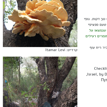
ניתנת לאכילה בשלב צעיר, כל עוד הבשר עדיין רך ועסיסי, לאחר בישול ממושך של 30-45 דקות. גופי
 טעם ספציפי
 שנמצאו על
ומרים רעילים
יר ריח עוף
קרדיט: Itamar Levi
Checkl
Israel, by Daniel Tura, Ivan V. Zmitrovich, Solomon P. Wasser and Eviatar Nevo (2010),
Путе