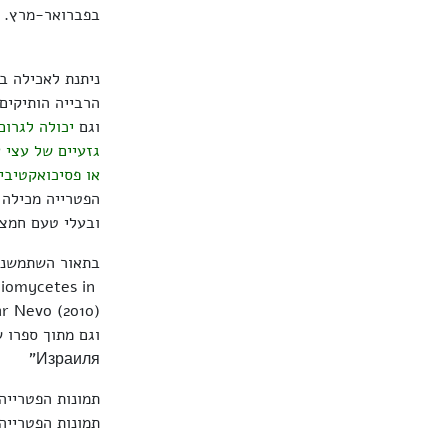
בפברואר-מרץ.
הרבייה הותיקים 
וגם
יכולה לגרום
גזעיים של עצי 
או פסיכואקטיביי
הפטרייה מכילה ח
ובעלי טעם חמצ
בתאור השתמשנו
diomycetes in
Израиля"
תמונות הפטריי
תמונות הפטריי