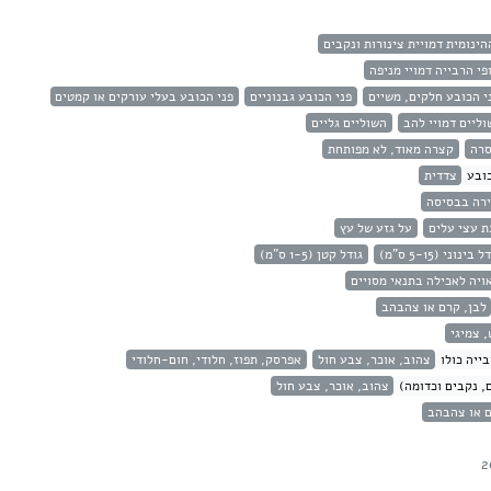
הינומית דמויית צינורות ונקבים
פי הרבייה דמויי מניפה
י הכובע חלקים, משיים
פני הכובע גבנוניים
פני הכובע בעלי עורקים או קמטים
וליים דמויי להב
השוליים גליים
סרה
קצרה מאוד, לא מפותחת
ובע
צדדית
רה בבסיסה
 עצי עלים
על גזע של עץ
 בינוני (5-15 ס"מ)
גודל קטן (1-5 ס"מ)
ויה לאכילה בתנאי מסויים
לבן, קרם או צהבהב
, צמיגי
ייה כולו
צהוב, אוכר, צבע חול
אפרסק, תפוז, חלודי, חום-חלודי
, נקבים וכדומה)
צהוב, אוכר, צבע חול
ם או צהבהב