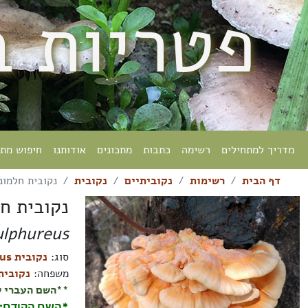
פטריות 
מדריך למתחילים
רשימה
כתבות
מתכונים
אודותנו
חיפוש מת
דף הבית
רשימות
נקוביתיים
נקובית
נקובית חלמונ
נקובית ח
ulphureus
סוג:
נקובית Laetiporus
משפחה:
נקוביתיים aceae
**השם העברי ש
*השם הקודם: 