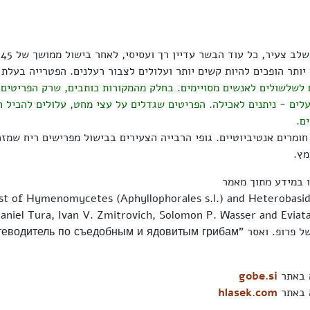
יותר הופכים להיות קשים יותר ועלולים לצבור רעלנים. הפטרייה בעלת
 לשלשולים לאנשים מסויימים. בחלק מהמקורות כותבים, שרק הפריטים
עלים - ניתנים לאכילה. הפריטים שגדלים על עצי מחט, עלולים להכיל ח
ם.
ומרים אנטיביוטיים. גופי הרבייה הצעירים בבישול מפרישים ריח שמזכ
מץ.
 במידע מתוך מאמר
ist of Hymenomycetes (Aphyllophorales s.l.) and Heterobasi
וגם מתוך ספרו של פרופ. ואסר "водитель по съедобным и ядовитым грибам
ה באתר
gobe.si
ה באתר
hlasek.com