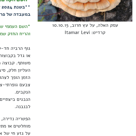
*
במעבדה של פרו
עמק האלה, על עץ חרוב, 10.10.15
קרדיט: Itamar Levi
והריח החזק שמז
העליון חלק, סי
צבעם גופרתי-צה
הנקבים.
לבנבנה.
הפטריה נדירה, 
מוחלשים או מתי
על גזע חי של א