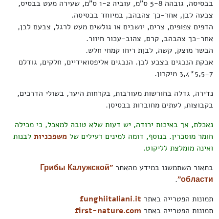
בבסיסה, גובהה 5-8 ס"מ, עוביה 1-2 ס"מ, שעירה מעט בבסיס,
צבעה לבן, אחר-כך צהבהב, במיוחד בבסיסה.
הדפים צפופים, צרים, יושבים או גולשים מעט לרגל, צבעם לבן,
אחר-כך צהבהב, קרם, צהוב-עכור חיוור.
הבשר מוצק, קשה, לבןת ריחו קמחי חלש.
אבקת הנבגים בצבע לבן. הנבגים אליפסואידיים, חלקים, גודלם
5,5-7*3,4 מיקרון.
נדירה, גדלה בחורשות מעורבות, בקרחות היער, בשולי הדרכים,
בקבוצות, לעתים מחוברות בבסיסן.
נאכלת, אך באיכות ירודה, יש דעות שלא טובה למאכל, כי מכילה
חומר מוסכרין. בנוסף, דומה למינים רעילים של
משפכניות
לבנות
ואינה מומלצת לליקוט.
בתאור השתמשנו במידע מהאתר
"Грибы Калужской
.
области"
תמונות הפטרייה באתר
funghiitaliani.it
תמונות הפטרייה באתר
first-nature.com