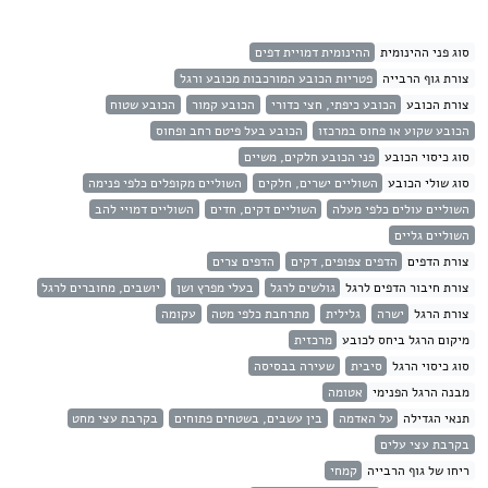
סוג פני ההינומית
ההינומית דמויית דפים
צורת גוף הרבייה
פטריות הכובע המורכבות מכובע ורגל
צורת הכובע
הכובע כיפתי, חצי כדורי
הכובע קמור
הכובע שטוח
הכובע שקוע או פחוס במרכזו
הכובע בעל פיטם רחב ופחוס
סוג כיסוי הכובע
פני הכובע חלקים, משיים
סוג שולי הכובע
השוליים ישרים, חלקים
השוליים מקופלים כלפי פנימה
השוליים עולים כלפי מעלה
השוליים דקים, חדים
השוליים דמויי להב
השוליים גליים
צורת הדפים
הדפים צפופים, דקים
הדפים צרים
צורת חיבור הדפים לרגל
גולשים לרגל
בעלי מפרץ ושן
יושבים, מחוברים לרגל
צורת הרגל
ישרה
גלילית
מתרחבת כלפי מטה
עקומה
מיקום הרגל ביחס לכובע
מרכזית
סוג כיסוי הרגל
סיבית
שעירה בבסיסה
מבנה הרגל הפנימי
אטומה
תנאי הגדילה
על האדמה
בין עשבים, בשטחים פתוחים
בקרבת עצי מחט
בקרבת עצי עלים
ריחו של גוף הרבייה
קמחי