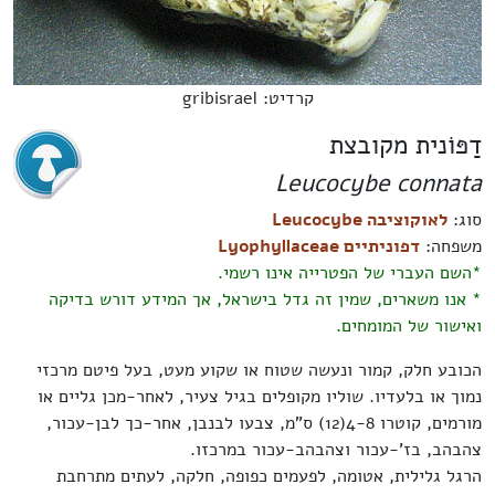
קרדיט: gribisrael
דַפּוֹנית מקובצת
Leucocybe connata
סוג:
לאוקוציבה Leucocybe
משפחה:
דפוניתיים Lyophyllaceae
*השם העברי של הפטרייה אינו רשמי.
* אנו משארים, שמין זה גדל בישראל, אך המידע דורש בדיקה
ואישור של המומחים.
הכובע חלק, קמור ונעשה שטוח או שקוע מעט, בעל פיטם מרכזי
נמוך או בלעדיו. שוליו מקופלים בגיל צעיר, לאחר-מכן גליים או
מורמים, קוטרו 4-8(12) ס"מ, צבעו לבנבן, אחר-כך לבן-עכור,
צהבהב, בז'-עכור וצהבהב-עכור במרכזו.
הרגל גלילית, אטומה, לפעמים כפופה, חלקה, לעתים מתרחבת