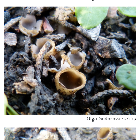
קרדיט: Olga Godorova