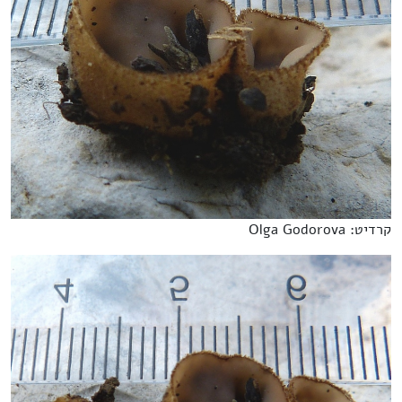
קרדיט: Olga Godorova