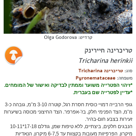
קרדיט: Olga Godorova
טריכרינה חיירינק
Tricharina herinkii
סוג:
טריכרינה Tricharina
משפחה:
Pyronemataceae
*זיהוי הפטרייה משוער וממתין לבדיקה ואישור של המומחים.
*עדיין לפטרייה שם בעברית.
גופי הרבייה דמויי כוסית חסרת רגל, קוטרה 3-10 מ"מ, גובהה כ-3
מ"מ, הצד הפנימי חלק, בז'-אפרפר. הצד החיצוני מכוסה בשיערות
זעירות בצבע חום-בהיר.
הנבגים חלקים, ביצתיים, ללא טיפות שמן, גודלם 17-18*10-11
מיקרון. הפרפיזות מעובות בקצוות עד 6-7,5 מיקרון. הנאדיות