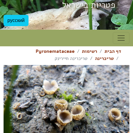
פטריות בישראל
русский
דף הבית
רשימות
Pyronemataceae
טריכרינה
טריכרינה חיירינק