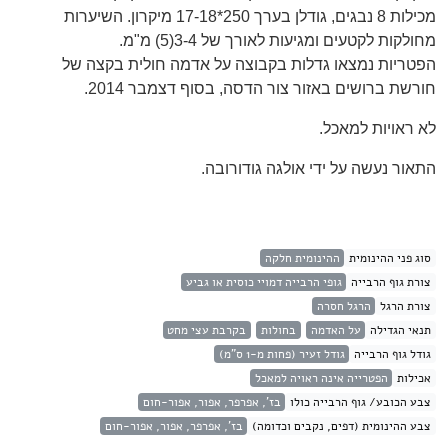
מכילות 8 נבגים, גודלן בערך 250*17-18 מיקרון. השיערות
מחולקות לקטעים ומגיעות לאורך של 3-4(5) מ"מ.
הפטריות נמצאו גדלות בקבוצה על אדמה חולית בקצה של
חורשת ברושים באזור צור הדסה, בסוף דצמבר 2014.
לא ראויות למאכל.
התאור נעשה על ידי אולגה גודורובה.
סוג פני ההינומית
ההינומית חלקה
צורת גוף הרבייה
גופי הרבייה דמויי כוסית או גביע
צורת הרגל
הרגל חסרה
תנאי הגדילה
על האדמה
בחולות
בקרבת עצי מחט
גודל גוף הרבייה
גודל זעיר (פחות מ-1 ס"מ)
אכילות
הפטרייה אינה ראויה למאכל
צבע הכובע/ גוף הרבייה כולו
בז', אפרפר, אפור, אפור-חום
צבע ההינומית (דפים, נקבים וכדומה)
בז', אפרפר, אפור, אפור-חום