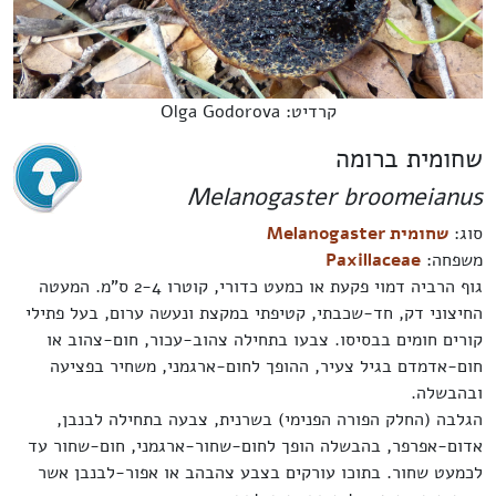
קרדיט: Olga Godorova
שחומית ברומה
Melanogaster broomeianus
סוג:
שחומית Melanogaster
משפחה:
Paxillaceae
גוף הרביה דמוי פקעת או כמעט כדורי, קוטרו 2-4 ס"מ. המעטה
החיצוני דק, חד-שכבתי, קטיפתי במקצת ונעשה ערום, בעל פתילי
קורים חומים בבסיסו. צבעו בתחילה צהוב-עכור, חום-צהוב או
חום-אדמדם בגיל צעיר, ההופך לחום-ארגמני, משחיר בפציעה
ובהבשלה.
הגלבה (החלק הפורה הפנימי) בשרנית, צבעה בתחילה לבנבן,
אדום-אפרפר, בהבשלה הופך לחום-שחור-ארגמני, חום-שחור עד
לכמעט שחור. בתוכו עורקים בצבע צהבהב או אפור-לבנבן אשר