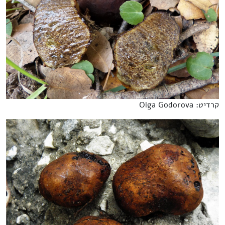
קרדיט: Olga Godorova