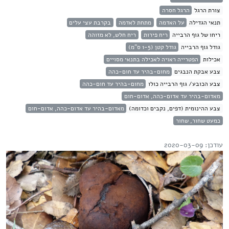
צורת הרגל
הרגל חסרה
תנאי הגדילה
על האדמה
מתחת לאדמה
בקרבת עצי עלים
ריחו של גוף הרבייה
ריח פירות
ריח חלש, לא מזוהה
גודל גוף הרבייה
גודל קטן (1-5 ס"מ)
אכילות
הפטרייה ראויה לאכילה בתנאי מסויים
צבע אבקת הנבגים
מחום-בהיר עד חום-כהה
צבע הכובע/ גוף הרבייה כולו
מחום-בהיר עד חום-כהה
מאדום-בהיר עד אדום-כהה, אדום-חום
צבע ההינומית (דפים, נקבים וכדומה)
מאדום-בהיר עד אדום-כהה, אדום-חום
כמעט שחור, שחור
עודכן: 2020-03-09