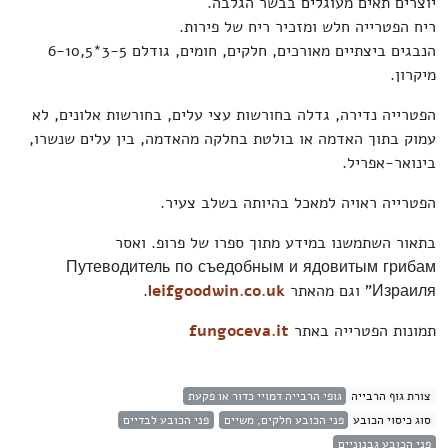
יוצרים תאים מעוגלים בבשר הגלבה.
ריח הפטרייה חלש ומזכיר ריח של פירות.
הנבגים ביצתיים מאורכים, חלקים, חומים, גודלם 3-5*6-10,5
מיקרון.
הפטרייה נדירה, גדלה בחורשות עצי עלים, בחורשות אלונים, לא
עמוק בתוך האדמה או בולטת בחלקה מהאדמה, בין עלים שנשרו,
בינואר-אפריל.
הפטרייה ראויה למאכל בהיותה בשלב צעיר.
בתאור השתמשנו במידע מתוך ספרו של פרופ. ואסר
Путеводитель по съедобным и ядовитым грибам
Израиля" וגם מהאתר
leifgoodwin.co.uk
.
תמונות הפטרייה באתר
fungoceva.it
צורת גוף הרבייה
גופי הרבייה דמויי כדור או פקעת
סוג כיסוי הכובע
פני הכובע חלקים, משיים
פני הכובע לבדיים
פני הכובע גבנוניים