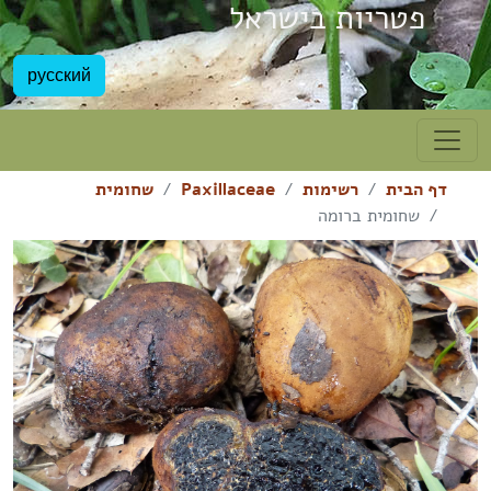
פטריות בישראל
русский
דף הבית
רשימות
Paxillaceae
שחומית
שחומית ברומה