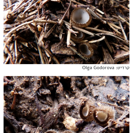
קרדיט: Olga Godorova