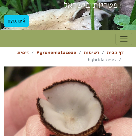
פטריות בישראל
русский
דף הבית
רשימות
Pyronemataceae
זיפית
זיפית hybrida