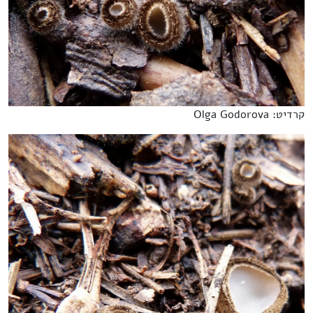
קרדיט: Olga Godorova