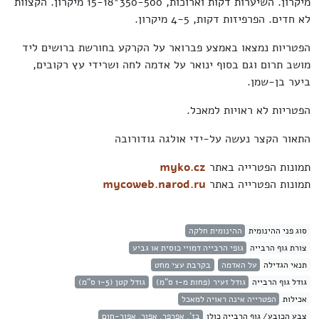
מיקרון. השיערות דקות וארוכות, 350-500*15-18 מיקרון. הקצוות
לא חדים. הפרפיזות דקות, 4-5 מיקרון.
הפטריות נמצאו באמצע פברואר
על הקרקע בחורשת ברושים ליד
מושב תרום וגם בסוף ינואר על אדמה לחה ושרידי עץ רקובים,
ביער בן-שמן.
הפטריות לא ראויות למאכל.
התאור הקצר נעשה על-ידי אולגה גודורובה
תמונות הפטרייה באתר
myko.cz
תמונות הפטרייה באתר
mycoweb.narod.ru
סוג פני ההינומית
ההינומית חלקה
צורת גוף הרבייה
גופי הרבייה דמויי כוסית או גביע
תנאי הגדילה
על האדמה
בקרבת עצי מחט
גודל גוף הרבייה
גודל זעיר (פחות מ-1 ס"מ)
גודל קטן (1-5 ס"מ)
אכילות
הפטרייה אינה ראויה למאכל
צבע הכובע/ גוף הרבייה כולו
בז', אפרפר, אפור, אפור-חום