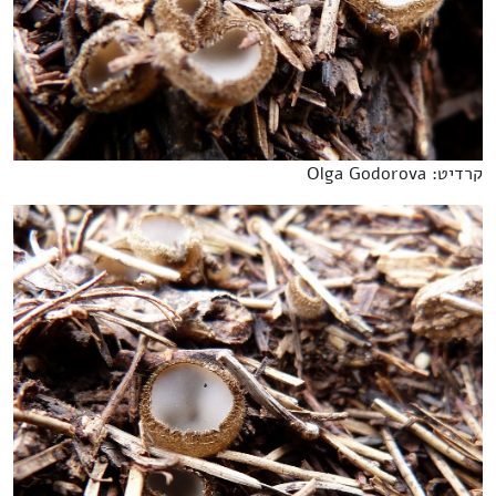
קרדיט: Olga Godorova