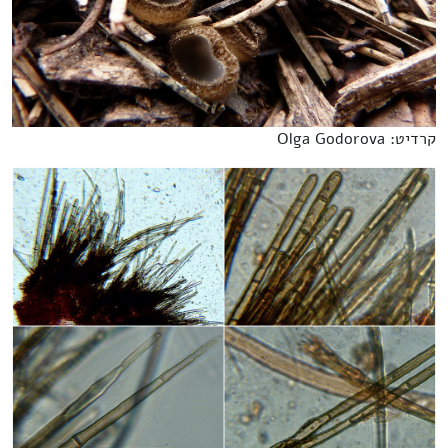
קרדיט: Olga Godorova