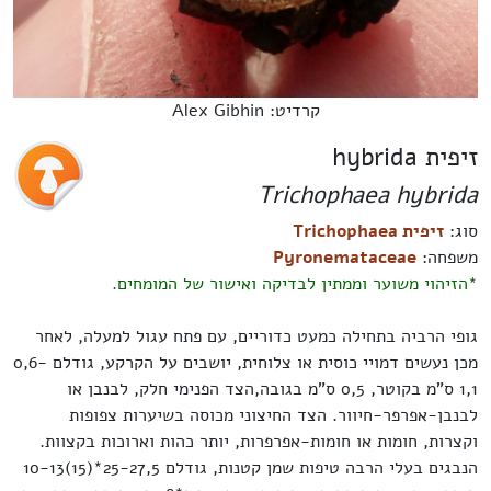
קרדיט: Alex Gibhin
זיפית hybrida
Trichophaea hybrida
סוג:
זיפית Trichophaea
משפחה:
Pyronemataceae
*הזיהוי משוער וממתין לבדיקה ואישור של המומחים.
גופי הרביה בתחילה כמעט כדוריים, עם פתח עגול למעלה, לאחר
מכן נעשים דמויי כוסית או צלוחית, יושבים על הקרקע, גודלם 0,6-
1,1 ס"מ בקוטר, 0,5 ס"מ בגובה,הצד הפנימי חלק, לבנבן או
לבנבן-אפרפר-חיוור. הצד החיצוני מכוסה בשיערות צפופות
וקצרות, חומות או חומות-אפרפרות, יותר כהות וארוכות בקצוות.
הנבגים בעלי הרבה טיפות שמן קטנות, גודלם 25-27,5*(15)10-13