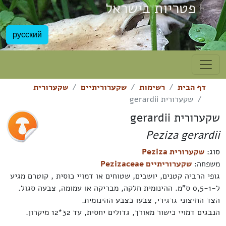
פטריות בישראל
русский
דף הבית
רשימות
שקערוריתיים
שקערורית
שקערורית gerardii
שקערורית gerardii
Peziza gerardii
סוג:
שקערורית Peziza
משפחה:
שקערוריתיים Pezizaceae
גופי הרביה קטנים, יושבים, שטוחים או דמויי כוסית , קוטרם מגיע
ל-0,5-1 ס"מ. ההינומית חלקה, מבריקה או עמומה, צבעה סגול.
הצד החיצוני גרגירי, צבעו כצבע ההינומית.
הנבגים דמויי כישור מאורך, גדולים יחסית, עד 32*12 מיקרון.