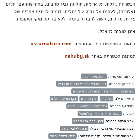
הפטריות גדלות על אדמות חוליות ובין טחבים, בחורשות עצי עלים
(אלונים), לעתים על גדות של נחלים. דומות למינים אחרים של
פזיזת סגולות, קשה להבדיל ביניהן ללא בדיקה מיקרוסקופית.
אינן טובות למאכל.
בתאור השתמשנו במידע מהאתר
asturnatura.com
.
תמונות הפטרייה באתר
nahuby.sk
סוג פני ההינומית
ההינומית חלקה
צורת גוף הרבייה
גופי הרבייה דמויי כוסית או גביע
גוף הרבייה דמוי צלוחית או דיסקוס שטוח
תנאי הגדילה
בחולות
בין טחבים
בקרבת עצי עלים
גודל גוף הרבייה
גודל זעיר (פחות מ-1 ס"מ)
אכילות
הפטרייה אינה ראויה למאכל
צבע אבקת הנבגים
לבן, קרם או צהבהב
צבע הכובע/ גוף הרבייה כולו
ורוד, לילכי, סגול
צבע ההינומית (דפים, נקבים וכדומה)
ורוד, לילכי, סגול