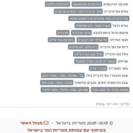
סוג פני ההינומית
ההינומית מגובששת
ההינומית חלקה
צורת גוף הרבייה
גופי הרבייה דמויי כוסית או גביע
גוף הרבייה דמוי צלוחית או דיסקוס שטוח
צורת הרגל
קצרה מאוד, לא מפותחת
מיקום הרגל ביחס לכובע
אינה מרכזית
מרכזית
תנאי הגדילה
על שרידי עץ רקובים
בקרבת עצי עלים
ריחו של גוף הרבייה
ריח חלש, לא מזוהה
גודל גוף הרבייה
גודל קטן (1-5 ס"מ)
אכילות
הפטרייה אינה ראויה למאכל
בשר הפטרייה
שביר, עדין
צבע הכובע/ גוף הרבייה כולו
בז', אפרפר, אפור, אפור-חום
צבע ההינומית (דפים, נקבים וכדומה)
צהוב, אוכר, צבע חול
מחום-בהיר עד חום-כהה
אפרסק, תפוז, חלודי, חום-חלודי
עודכן: 2024-01-20
© 2026-2018 פטריות בישראל •
מנהל האתר
בשיתוף עם עמותת פטריות הבר בישראל