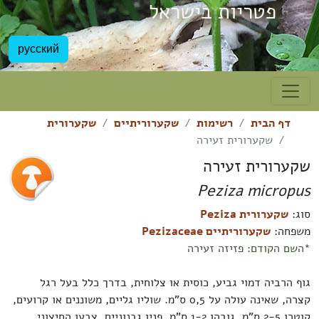
פטריות בישראל
русский
דף הבית
רשימות
שקערוריתיים
שקערורית
שקערורית זעירה
שקערורית זעירה
Peziza micropus
סוג:
שקערורית Peziza
משפחה:
שקערוריתיים Pezizaceae
*השם הקודם: פזיזה זעירה
גוף הרביה דמוי גביע, כוסית או צלוחית, בדרך כלל בעל רגל
קצרה, שאינה עולה על 0,5 ס"מ. שוליו גליים, משוננים או קרועים,
קוטרו 2-5 ס"מ, גובהו 1-2 ס"מ. פניו גבנוניים, צבעו החיצוני