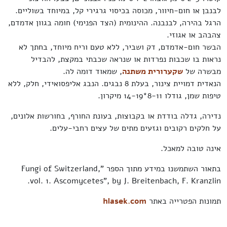
לבנבן או חום-חיוור, מכוסה בכיסוי גרגירי קל, במיוחד בשוליים.
הרגל בהירה, לבנבנה. ההינומית (הצד הפנימי) חומה בגוון אדמדם,
צהבהב או אגוזי.
הבשר חום-אדמדם, דק ושביר, ללא טעם וריח מיוחד, בחתך לא
נראות בו שכבות נפרדות או שנראה שכבתי במקצת, להבדיל
מבשרה של
שקערורית משתנה
, שמאוד דומה לה.
הנאדית דמויית צינור, בעלת 8 נבגים. הנבג אליפסואידי, חלק, ללא
טיפות שמן, גודלו 8-11*14-19 מיקרון.
נדירה, גדלה בודדת או בקבוצות, בעונת החורף, בחורשות אלונים,
על חלקים רקובים וגזעים מתים של עצים רחבי-עלים.
אינה טובה למאכל.
בתאור השתמשנו במידע מתוך הספר "Fungi of Switzerland,
vol. 1. Ascomycetes", by J. Breitenbach, F. Kranzlin.
תמונות הפטרייה באתר
hlasek.com