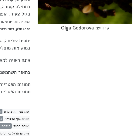
בתחילה קעורה, 
בגיל צעיר, הופ
הנאדית דמויית צינור
קרדיט: Olga Godorova
הנבג חלק, דמוי כדור,
יחסית שכיחה, ג
במוקומות מוצלי
אינה ראויה למא
בתאור השתמשנו
תמונות הפטריי
תמונות הפטריי
סוג פני ההינומית
ה
צורת גוף הרבייה
גו
צורת הרגל
הולכת צ
מיקום הרגל ביחס לכ