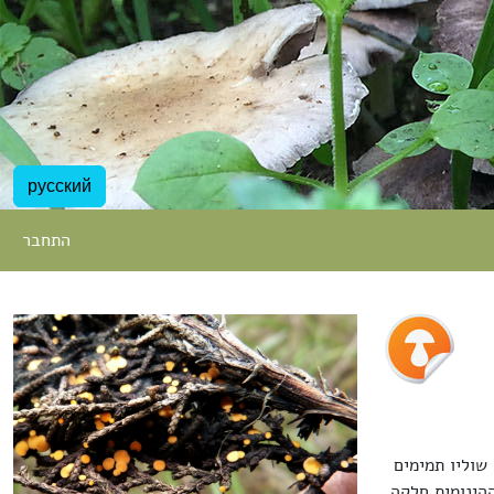
русский
התחבר
שוליו תמימים
ת. ההינומית חלקה,