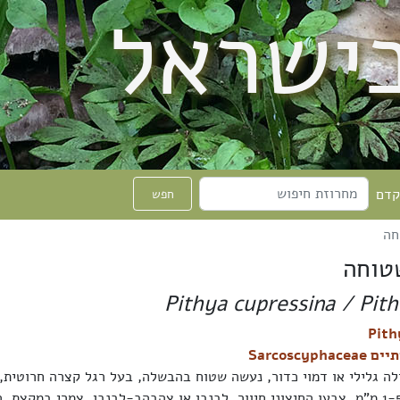
בישראל
קדם
חפש
חה
טוחה
Pithya cupressina / Pit
Sarcoscypha
לה גלילי או דמוי כדור, נעשה שטוח בהבשלה, בעל רגל קצרה חרוטית, 
וחלקים, קוטרו 1-5 מ"מ. צבעו החיצוני חיוור, לבנבן או צהבהב-לבנבן, צמרי במקצ