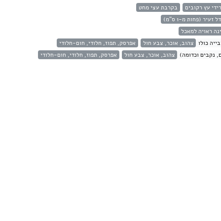
ידי עץ רקובים
בקרבת עצי מחט
ל זעיר (פחות מ-1 ס"מ)
נה ראויה למאכל
ייה כולו
צהוב, אוכר, צבע חול
אפרסק, תפוז, חלודי, חום-חלודי
, נקבים וכדומה)
צהוב, אוכר, צבע חול
אפרסק, תפוז, חלודי, חום-חלודי