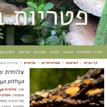
פטריות 
מדריך למתחילים
רשימה
כתבות
מתכונים
אודותנו
חיפוש מת
דף הבית
רשימות
ספלוניתיים
צלוחית
צלוחית שטו
צלוחית ש
hya pithya
סוג:
צלוחית Pithya
משפחה:
ספלוניתיים ceae
גוף הרביה בתחי