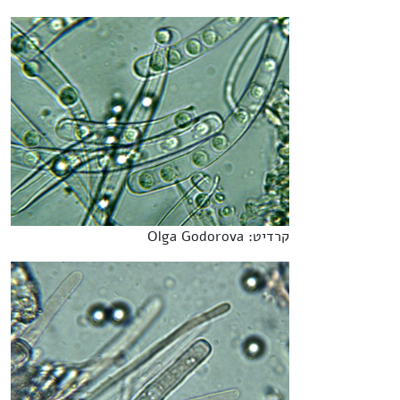
קרדיט: Olga Godorova