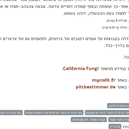
אחר-כך שטוחה ובסוף קמורה דמויית עדשה. צבעה צהבהב-תפוז או א
ך לתפוז בעת ההבשלה, דוהה בשמש.
,
מכילה 8 נבגים
.
 גודלו
8-12
מיקרון.
דלה בקבוצות על ענפים רקובים של ברושים, ולפעמים גם של ערערים וא
ם בדרך-כלל.
כל.
 במידע מהאתר
California Fungi
.
ה באתר
mycodb.fr
ה באתר
pilzbestimmer.de
הינומית חלקה
פי הרבייה דמויי כדור או פקעת
גוף הרבייה דמוי צלוחית או דיסקוס שטוח
גוף הרבייה דמו
רה כלפי מטה
קצרה מאוד, לא מפותחת
ובע
מרכזית