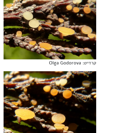
קרדיט: Olga Godorova