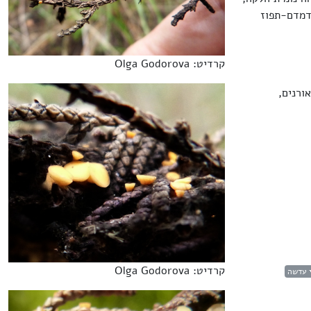
דמדם-תפוז
קרדיט: Olga Godorova
ורנים,
קרדיט: Olga Godorova
י עדשה