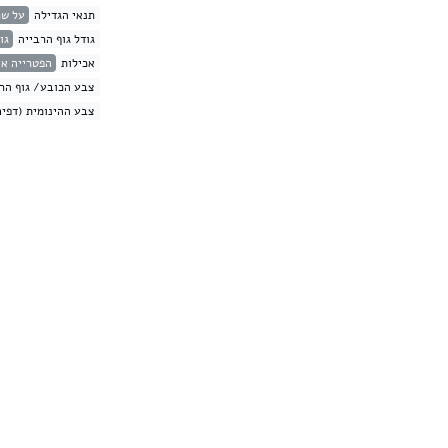
תנאי הגדילה
על שר
גודל גוף הרבייה
גוד
אכילות
הפטרייה אי
צבע הכובע/ גוף הרב
צבע ההינומית (דפים