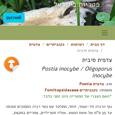
פטריות בישראל
русский
דף הבית
רשימות
נקוביתיים
צדפית
צדפית סיבית
צדפית סיבית
Postia inocybe / Oligoporus
inocybe
סוג:
צדפית Postia
משפחה:
נקוביתיים Fomitopsidaceae
*השם העברי של הפטרייה הינו זמני בלבד.
גוף הרביה חד-שנתי, זוחל, מתלקד עם גופי רביה הסמוכים ומכסה
עד 35 ס"מ של שטח המצע. שוליו סטריליים, צמריים במקצת,