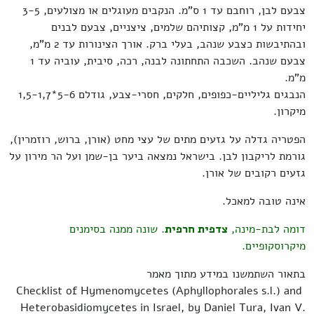
צבעם לבן, רוחבם עד 1 ס"מ. הנקבים מעוגלים או מצולעים, 3-5
יחידות על 1 מ"מ, קצותיהם שלמים, ציצניים, צבעם לבנים
ובהתיבשות כצבע שנהב, בעלי ברק. אורך הצינורות עד 2 מ"מ,
צבעם שנהב. השכבה התחתונה לבנה, רכה, סיבית, עוביה עד 1
מ"מ.
הנבגים גליליים-כפופים, חלקים, חסרי-צבע, גודלם 5-6*1,5-1,7
מיקרון.
הפטריה גדלה על גזעים מתים של עצי מחט (אורן, ברוש, רוזמרין),
גורמת לריקבון לבן. בישראל נמצאה ביער בן-שמן ועל הר מירון על
גזעים רקובים של אורן.
אינה טובה למאכל.
דומה לבת-מינה,
צדפית חרפית
. שונה ממנה בסימנים
מיקרוסקופיים.
בתאור השתמשנו במידע מתוך מאמר
Checklist of Hymenomycetes (Aphyllophorales s.l.) and
Heterobasidiomycetes in Israel, by Daniel Tura, Ivan V.