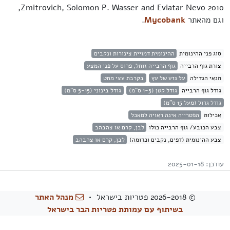
Zmitrovich, Solomon P. Wasser and Eviatar Nevo 2010,
וגם מהאתר
Mycobank
.
סוג פני ההינומית
ההינומית דמויית צינורות ונקבים
צורת גוף הרבייה
גוף הרבייה זוחל, פרוס על פני המצע
תנאי הגדילה
על גזע של עץ
בקרבת עצי מחט
גודל גוף הרבייה
גודל קטן (1-5 ס"מ)
גודל בינוני (5-15 ס"מ)
גודל גדול (מעל 15 ס"מ)
אכילות
הפטרייה אינה ראויה למאכל
צבע הכובע/ גוף הרבייה כולו
לבן, קרם או צהבהב
צבע ההינומית (דפים, נקבים וכדומה)
לבן, קרם או צהבהב
עודכן: 2025-01-18
© 2026-2018 פטריות בישראל •
מנהל האתר
בשיתוף עם עמותת פטריות הבר בישראל