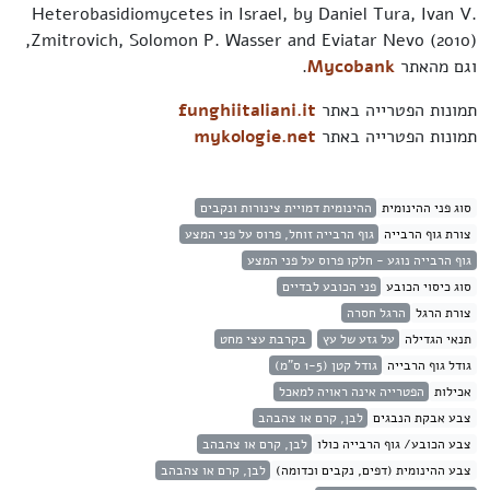
Heterobasidiomycetes in Israel, by Daniel Tura, Ivan V.
Zmitrovich, Solomon P. Wasser and Eviatar Nevo (2010),
וגם מהאתר
Mycobank
.
תמונות הפטרייה באתר
funghiitaliani.it
תמונות הפטרייה באתר
mykologie.net
סוג פני ההינומית
ההינומית דמויית צינורות ונקבים
צורת גוף הרבייה
גוף הרבייה זוחל, פרוס על פני המצע
גוף הרבייה נוגע - חלקו פרוס על פני המצע
סוג כיסוי הכובע
פני הכובע לבדיים
צורת הרגל
הרגל חסרה
תנאי הגדילה
על גזע של עץ
בקרבת עצי מחט
גודל גוף הרבייה
גודל קטן (1-5 ס"מ)
אכילות
הפטרייה אינה ראויה למאכל
צבע אבקת הנבגים
לבן, קרם או צהבהב
צבע הכובע/ גוף הרבייה כולו
לבן, קרם או צהבהב
צבע ההינומית (דפים, נקבים וכדומה)
לבן, קרם או צהבהב