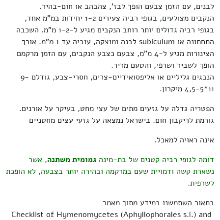
לבנים, עם הזמן צבעם הופך לבז', צהבהב או חום-בהיר.
הנקבים מצולעים, בגופי רביה צעירים 1-2 יחידות במ"מ אחד,
בגופי רביה גדולים יותר רוחב הנקבים מגיע ל-1-2 מ"מ. השכבה
התחתונה או subiculum לבנה ומוצקה, עוביה עד 1 מ"מ. אורך
הצינורות מגיע ל-4 מ"מ, צבעם כצבע הנקבים, עם הזמן מרקמם
הופך לשביר ושרפי, והטעם מריר.
הנבגים גליליים או אליפסואידיים-צרים, חסרי-צבע, גודלם 9-
11*4,5-5 מיקרון.
הפטריה גדלה על גזעים מתים של עצי מחט, בעיקר על אורנים.
גורמת לריקבון חום. בישראל נמצאה על גזעי עצים מחטניים
אינה ראויה למאכל.
דומה לגופי רביה קטנים של בת-מינה
גמומית משתנה
, אשר
נשארת קשה ודמויית שעם במרקמה ובהירה יותר בצבעה, לא הופכת
לשרפית.
בתאור השתמשנו במידע מתוך מאמר
Checklist of Hymenomycetes (Aphyllophorales s.l.) and