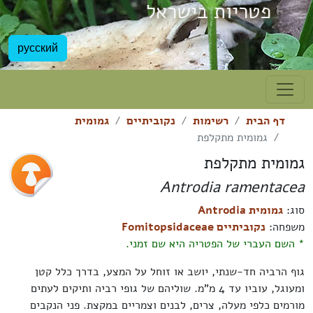
פטריות בישראל
русский
דף הבית
רשימות
נקוביתיים
גמומית
גמומית מתקלפת
גמומית מתקלפת
Antrodia ramentacea
סוג:
גמומית Antrodia
משפחה:
נקוביתיים Fomitopsidaceae
* השם העברי של הפטריה היא שם זמני.
גוף הרביה חד-שנתי, יושב או זוחל על המצע, בדרך כלל קטן
ומעוגל, עוביו עד 4 מ"מ. שוליהם של גופי רביה ותיקים לעתים
מורמים כלפי מעלה, צרים, לבנים וצמריים במקצת. פני הנקבים