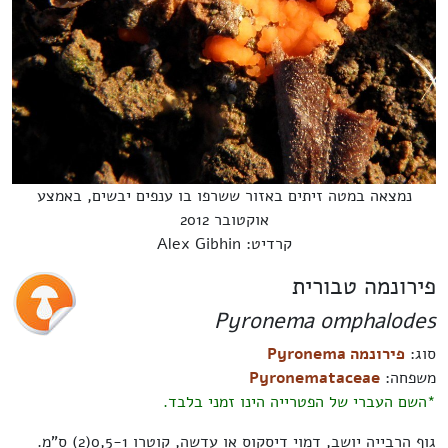
נמצאה במטה זיתים באזור ששרפו בו ענפים יבשים, באמצע
אוקטובר 2012
קרדיט: Alex Gibhin
פירונמה טבורית
Pyronema omphalodes
סוג:
פירונמה Pyronema
משפחה:
Pyronemataceae
*השם העברי של הפטרייה הינו זמני בלבד.
גוף הרבייה יושב, דמוי דיסקוס או עדשה, קוטרו 0,5-1(2) ס"מ.