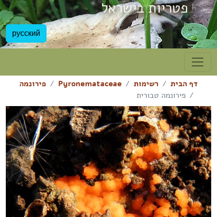
פטריות בישראל
русский
דף הבית
רשימות
Pyronemataceae
פירונמה
פירונמה טבורית