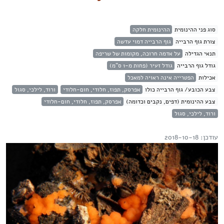
סוג פני ההינומית
ההינומית חלקה
צורת גוף הרבייה
גוף הרבייה דמוי עדשה
תנאי הגדילה
על אדמה חרוכה, מקומות של שריפה
גודל גוף הרבייה
גודל זעיר (פחות מ-1 ס"מ)
אכילות
הפטרייה אינה ראויה למאכל
צבע הכובע/ גוף הרבייה כולו
אפרסק, תפוז, חלודי, חום-חלודי
ורוד, לילכי, סגול
צבע ההינומית (דפים, נקבים וכדומה)
אפרסק, תפוז, חלודי, חום-חלודי
ורוד, לילכי, סגול
עודכן: 2018-10-18