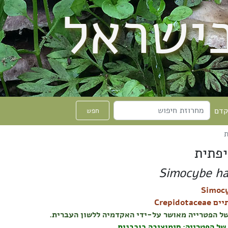
בישראל
קדם
חפש
ת
יפתית
Simocybe hau
Crepidota
ל הפטרייה מאושר על-ידי האקדמיה ללשון העברית.
של הפטרייה: סימוציבה כוכבנית