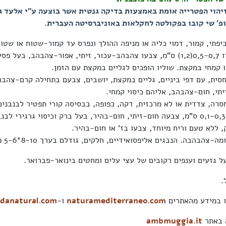
*בשנת 2025 זיהוי הפטרייה אומת באמצעות בדיקה גנטית אשר בוצעה ע"י אלעד ג
פ' שי קובו בפקולטה לחקלאות באוניברסיטה העברית.
יפתי, קמור, דמוי כליה או מניפה ההולך ונפרס עד קמור-שטוח או שטו
פיטם קטן, קוטרו 0,5-0,7(1,2) ס"מ, צבעו צהבהב-עכור, זיתי, אפור-צהבהב, בעל
ו קמחי במקצת. שוליו הופכים לגליים במקצת עם הזמן.
חסית, עם דפי ביניים, גליים במקצת, יושבים, צבעם בתחילה קרם-צהבהב
תי, חום-צהבהב, אליהם כיסוי קמחי.
 ללא טעם וריח מיוחד, צבעו בז' או חום-בהיר.
צהבהבה. הנבגים אליפסואידיים, חלקים, גודלם בערך 8-10*5-6 מיקרון.
ל גזעים וענפים רקובים של עצי עלים ומחטים בינואר-פברואר.
.
 במידע מהאתרים
naturamediterraneo.com
ו-
danatural.com
ה באתר
ambmuggia.it