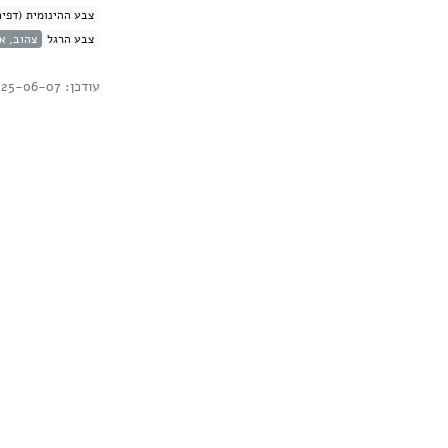
צבע ההינומית (דפים
צבע הרגל
צהוב, א
עודכן: 2025-06-07