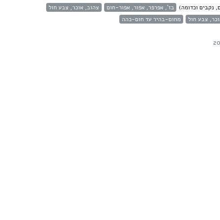
, נקבים וכדומה)
בז', אפרפר, אפור, אפור-חום
צהוב, אוכר, צבע חול
וכר, צבע חול
מחום-בהיר עד חום-כהה