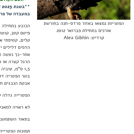
*
במעבדה של פרו
הפטריות נמצאו באזור פרדס-חנה בחורשת
הכובע בתחילה כ
אורנים בתחילת פברואר 2012
קרדיט: Alex Gibhin
קלים, קטיפתי א
הדפים דלילים י
אחר-כך נעשה זי
1,5 ס"מ, עוביה 0,1-0,3 ס"מ, צבעה חום-זיתי, חום-בהיר, בעל ברק וכיסוי גרגירי לבנבן.
בשר הפטריה דק,
אבקת הנבגים חומה-
הפטרייה גדלה ע
לא ראויה למאכל
בתאור השתמשנו
תמונות הפטריי