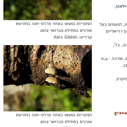
ילאון,
הפטריות נמצאו באזור פרדס-חנה בחורשת
ח, לפעמים בעל
אורנים בתחילת פברואר 2012
 פסים רדיאליים
קרדיט: Alex Gibhin
, בז',
הרגל קצרה או חסרה, צדדית או לא מרכזית, דקה, כפופה, בבסיסה קורי תפטיר לבנבנים, אורכה 0,4-
.
grana
הפטריות נמצאו באזור פרדס-חנה בחורשת
אורנים בתחילת פברואר 2012