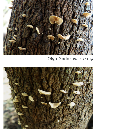
קרדיט: Olga Godorova