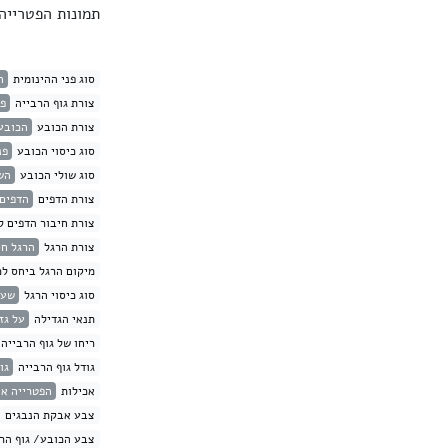
תמונות הפטריי
סוג פני ההינומית
ה
צורת גוף הרבייה
פט
צורת הכובע
הכובע 
סוג כיסוי הכובע
פנ
סוג שולי הכובע
הש
צורת הדפים
הדפים 
צורת חיבור הדפים ל
צורת הרגל
הרגל ח
מיקום הרגל ביחס לכ
סוג כיסוי הרגל
שעי
תנאי הגדילה
על גז
ריחו של גוף הרבייה
גודל גוף הרבייה
גוד
אכילות
הפטרייה אי
צבע אבקת הנבגים
צבע הכובע/ גוף הרב