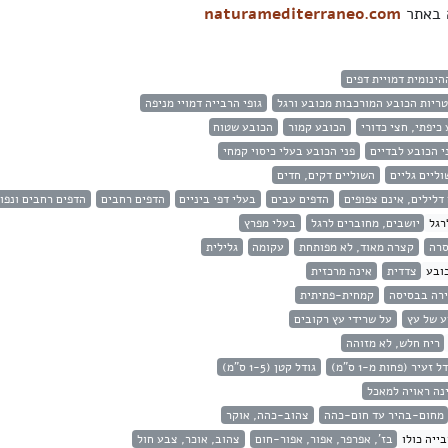
ה באתר
naturamediterraneo.com
הינומית דמויית דפים
ריות הכובע המורכבות מכובע ורגל
גופי הרבייה דמויי מניפה
כיפתי, חצי כדורי
הכובע קמור
הכובע שטוח
י הכובע לבדיים
פני הכובע בעלי כיסוי קמחי
וליים גליים
השוליים דקים, חדים
דלילים, אינם צפופים
הדפים עבים
בעלי דפי ביניים
הדפים רחבים
הדפים רחבים ונפו
רגל
יושבים, מחוברים לרגל
בעלי מפרץ
סרה
קצרה מאוד, לא מפותחת
עקומה
גלילית
ובע
צדדית
אינה מרכזית
רה בבסיסה
קמחית-פתיתית
ע של עץ
על שרידי עץ רקובים
ריח חלש, לא מזוהה
ל זעיר (פחות מ-1 ס"מ)
גודל קטן (1-5 ס"מ)
נה ראויה למאכל
מחום-בהיר עד חום-כהה
צהוב-כהה, אוקר
ייה כולו
בז', אפרפר, אפור, אפור-חום
צהוב, אוכר, צבע חול