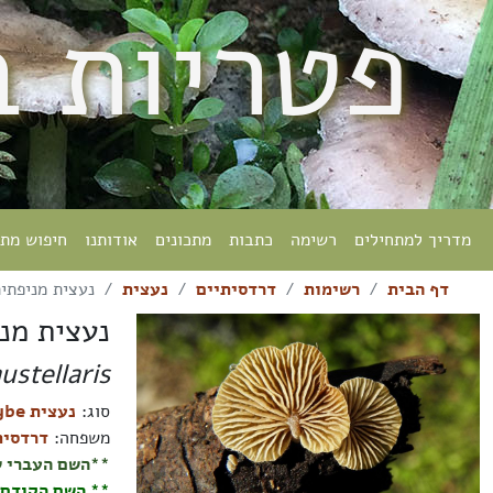
פטריות 
מדריך למתחילים
רשימה
כתבות
מתכונים
אודותנו
חיפוש מת
דף הבית
רשימות
דרדסיתיים
נעצית
נעצית מניפתי
נעצית מנ
stellaris
סוג:
נעצית Simocybe
משפחה:
דרדסיתיים ceae
**השם העברי ש
** השם הקודם 