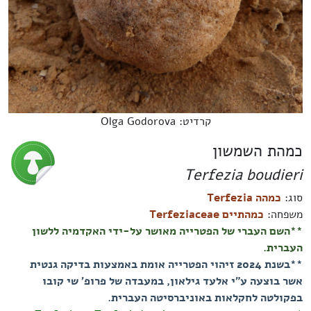
קרדיט: Olga Godorova
כמהת השמשון
Terfezia boudieri
סוג:
כמהה Terfezia
משפחה:
כמהתיים Terfeziaceae
**השם העברי של הפטרייה מאושר על-ידי האקדמיה ללשון
העברית.
**בשנת 2024 זיהוי הפטרייה אומת באמצעות בדיקה גנטית
אשר בוצעה ע"י אלעד גילאון, במעבדה של פרופ' שי קובו
בפקולטה לחקלאות באוניברסיטה העברית.