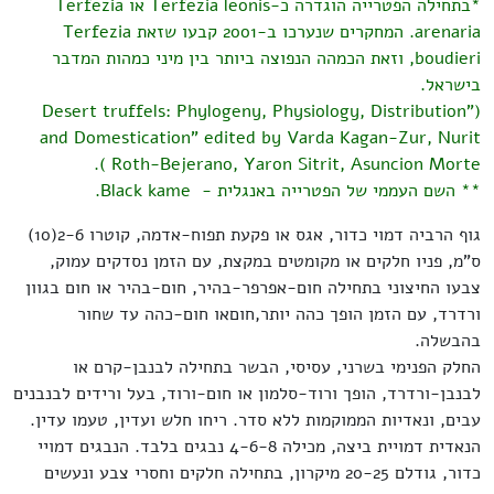
*בתחילה הפטרייה הוגדרה כ-Terfezia leonis או Terfezia
arenaria. המחקרים שנערכו ב-2001 קבעו שזאת Terfezia
boudieri, וזאת הכמהה הנפוצה ביותר בין מיני כמהות המדבר
בישראל.
("Desert truffels: Phylogeny, Physiology, Distribution
and Domestication" edited by Varda Kagan-Zur, Nurit
Roth-Bejerano, Yaron Sitrit, Asuncion Morte ).
** השם העממי של הפטרייה באנגלית -
Black kame.
גוף הרביה דמוי כדור, אגס או פקעת תפוח-אדמה, קוטרו 2-6(10)
ס"מ, פניו חלקים או מקומטים במקצת, עם הזמן נסדקים עמוק,
צבעו החיצוני בתחילה חום-אפרפר-בהיר, חום-בהיר או חום בגוון
ורדרד, עם הזמן הופך כהה יותר,חוםאו חום-כהה עד שחור
בהבשלה.
החלק הפנימי בשרני, עסיסי, הבשר בתחילה לבנבן-קרם או
לבנבן-ורדרד, הופך ורוד-סלמון או חום-ורוד, בעל ורידים לבנבנים
עבים, ונאדיות הממוקמות ללא סדר. ריחו חלש ועדין, טעמו עדין.
הנאדית דמויית ביצה, מכילה 4-6-8 נבגים בלבד. הנבגים דמויי
כדור, גודלם 20-25 מיקרון, בתחילה חלקים וחסרי צבע ונעשים