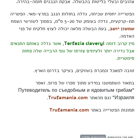
צהובים ובעלי בליטות בהבשלה. אבקת הנבגים חומה-בהירה.
הפטרייה יחסית שכיחה, גדלה בחולות הנגב במרץ-מאי. הפטריה
תת-קרקעית, גדלה בעומק של 5-20 ס"מ, בסמוך לשורשי הצמח
שמשון יושב
, בעת הבשלה מלאה יכולה לצוץ חלקית על פני
האדמה.
מין קרוב דומה
Terfezia claveryi
, אשר גדלה באותם התנאים
אבל נדירה יותר ולעיתים צורתו של גוף הרבייה שלה פחות
סימטרית.
טובה למאכל ונמכרת בשווקים, בעיקר בדרום הארץ.
בתאור השתמשנו במידע מתוך ספרו של פרופ. ואסר
"Путеводитель по съедобным и ядовитым грибам
Израиля" וגם מהאתר
Trufamania.com
.
תמונות הפטרייה באתר
Trufamania.com
סוג פני ההינומית
ההינומית חלקה