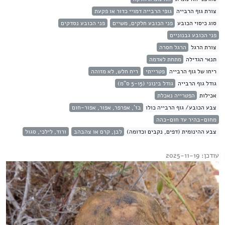
צורת גוף הרבייה
גופי הרבייה דמויי כדור או פקעת
סוג כיסוי הכובע
פני הכובע חלקים, משיים
פני הכובע נסדקים
פני הכובע גבנוניים
צורת הרגל
הרגל חסרה
תנאי הגדילה
מתחת לאדמה
ריחו של גוף הרבייה
פטרייתי
ריח חלש, לא מזוהה
גודל גוף הרבייה
גודל בינוני (5-15 ס"מ)
אכילות
הפטרייה נאכלת
צבע הכובע/ גוף הרבייה כולו
בז', אפרפר, אפור, אפור-חום
מחום-בהיר עד חום-כהה
צבע ההינומית (דפים, נקבים וכדומה)
לבן, קרם או צהבהב
ורוד, לילכי, סגול
עודכן: 2025-11-19