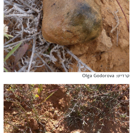
קרדיט: Olga Godorova