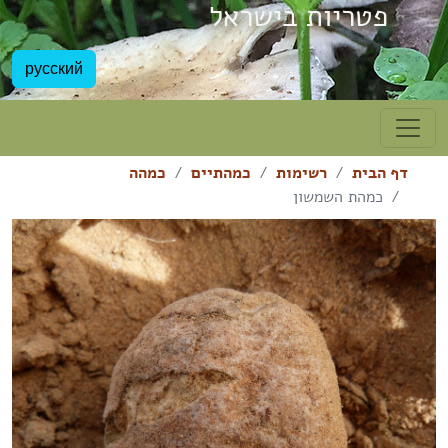
פטריות בישראל
русский
דף הבית
רשימות
כמהתיים
כמהה
כמהת השמשון