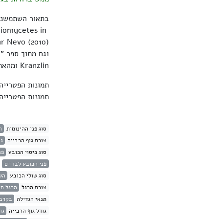
בתאור השתמשנו
diomycetes in
ו
Kranzlin ומהאתר
תמונות הפטריי
תמונות הפטריי
סוג פני ההינומית
ה
צורת גוף הרבייה
גו
סוג כיסוי הכובע
פנ
פני הכובע לבדיים
סוג שולי הכובע
הש
צורת הרגל
הרגל ח
תנאי הגדילה
בקרבת
גודל גוף הרבייה
גודל