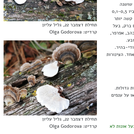
 שושנה
המורכבת מכמה גופי רביה המחוברים בבסיסם. קוטרו 2-7(10) ס"מ, רוחבו 1-5 ס"מ, עוביו 0,1-0,5
 קשה יותר
תחילת דצמבר 22, גליל עליון
 ברק, בעל
קרדיט: Olga Godorova
בהב, אפרפר,
בע.
די-בהיר.
יהם לא תמימים, 3-5 יחידות במ"מ אחד. הצינורות
 גדולות.
ו על ענפים
תחילת דצמבר 22, גליל עליון
על אונות לא
קרדיט: Olga Godorova