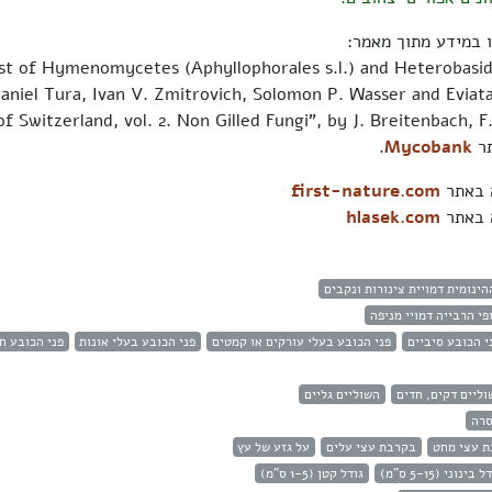
 במידע מתוך מאמר:
ist of Hymenomycetes (Aphyllophorales s.l.) and Heterobasi
גם מתוך ספר "f Switzerland, vol. 2. Non Gilled Fungi", by J. Breitenbach, F
.
Mycobank
ה באתר
first-nature.com
ה באתר
hlasek.com
הינומית דמויית צינורות ונקבים
פי הרבייה דמויי מניפה
י הכובע סיביים
פני הכובע בעלי עורקים או קמטים
פני הכובע בעלי אונות
פני הכובע ח
וליים דקים, חדים
השוליים גליים
סרה
 עצי מחט
בקרבת עצי עלים
על גזע של עץ
 בינוני (5-15 ס"מ)
גודל קטן (1-5 ס"מ)