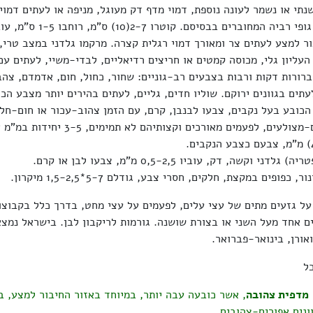
נתי או נשמר לעונה נוספת, דמוי מדף דק מעוגל, מניפה או לעתים דמוי
ור למצע לעתים צר ומאורך דמוי רגלית קצרה. מרקמו גלדני במצב טרי,
העליון גלי, מכוסה קמטים או חריצים רדיאליים, לבדי-משיי, לעתים עם
ברורות דקות ורבות בצבעים רב-גוניים: שחור, כחול, חום, אדמדם, צה
ים בגוונים ירוקם. שוליו חדים, גליים, לעתים בהירים יותר מצבע הכו
הכובע בעל נקבים, צבעו לבנבן, קרם, עם הזמן צהוב-עכור או חום-חלו
הנקבים מעוגלים-מצולעים, לפעמים מאורכים וקצות
 וקשה, דק, עוביו 0,5-2,5 מ"מ, צבעו לבן או קרם.
 כפופים במקצת, חלקים, חסרי צבע, גודלם 5-7*1,5-2,5 מיקרון.
על גזעים מתים של עצי עלים, לפעמים על עצי מחט, בדרך כלל בקבוצות
ם אחד מעל השני או בצורת שושנה. גורמות לריקבון לבן. בישראל נמצא
אורן, בינואר-פברואר.
ל
מדפית צהובה
, אשר כובעה עבה יותר, במיוחד באזור החיבור למצע, ב
ונים אפורים-צהובים.