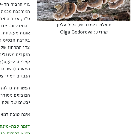
גוף הרביה חד-ש
ס"מ, אזור החיב
תחילת דצמבר 22, גליל עליון
בהתיבשות. צדו 
קרדיט: Olga Godorova
אונות מעגליות, 
בקרבת הבסיס לעת
צדו התחתון של 
קצרים, 0,5-2(4) מ"מ, צבעם כצבע הנקבים.
המארג (בשר הפטריה) גלדני
הנבגים דמויי צינור,
הפטריות גדלות 
הכובעים מסודרי
יבשים של אלון ו
אינה טובה למאכ
דומה לבת-מינה
ממש ברורות בגו