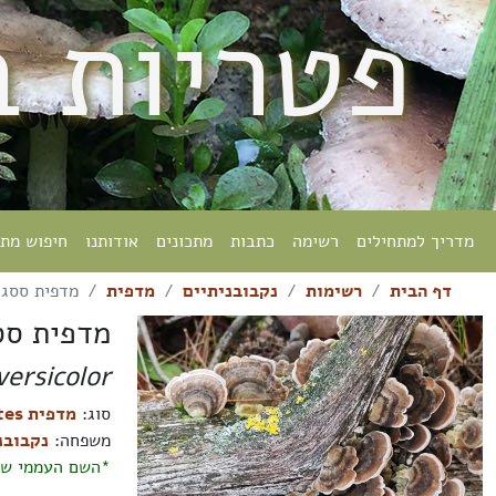
פטריות 
מדריך למתחילים
רשימה
כתבות
מתכונים
אודותנו
חיפוש מת
דף הבית
רשימות
נקבובניתיים
מדפית
מדפית ססגו
מדפית סס
ersicolor
סוג:
מדפית Trametes
משפחה:
נקבובניתיים 
*השם העממי של הפטר