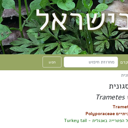
בישראל
קדם
חפש
נית
גונית
Trametes v
Polyporaceae
ייה באנגלית - Turkey tail