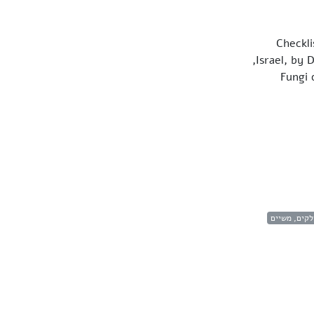
Checkl
Israel, by Daniel Tura, Ivan V. Zmitrovich, Solomon P. Wasser and Eviatar Nevo (2010),
Fungi o.
לקים, משיים