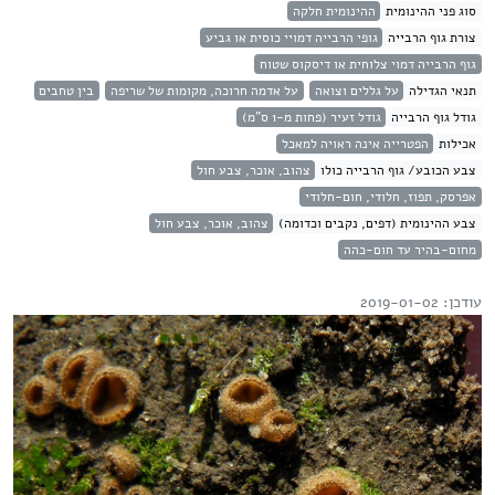
סוג פני ההינומית
ההינומית חלקה
צורת גוף הרבייה
גופי הרבייה דמויי כוסית או גביע
גוף הרבייה דמוי צלוחית או דיסקוס שטוח
תנאי הגדילה
על גללים וצואה
על אדמה חרוכה, מקומות של שריפה
בין טחבים
גודל גוף הרבייה
גודל זעיר (פחות מ-1 ס"מ)
אכילות
הפטרייה אינה ראויה למאכל
צבע הכובע/ גוף הרבייה כולו
צהוב, אוכר, צבע חול
אפרסק, תפוז, חלודי, חום-חלודי
צבע ההינומית (דפים, נקבים וכדומה)
צהוב, אוכר, צבע חול
מחום-בהיר עד חום-כהה
עודכן: 2019-01-02