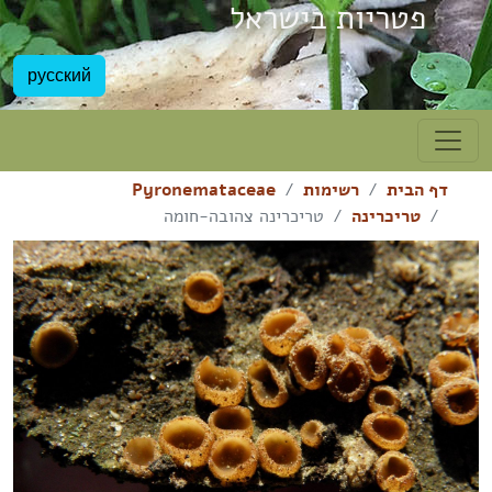
פטריות בישראל
русский
דף הבית
רשימות
Pyronemataceae
טריכרינה
טריכרינה צהובה-חומה