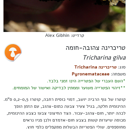
קרדיט: Alex Gibhin
טריכרינה צהובה-חומה
Tricharina gilva
סוג:
טריכרינה Tricharina
משפחה:
Pyronemataceae
*השם העברי של הפטרייה הינו זמני בלבד.
**זיהוי הפטרייה משוער וממתין לבדיקה ואישור של המומחים.
קוטרו של גוף הרביה יושב, דמוי כוסית רחבה, קוטרו 0,2-0,5 ס"מ.
ההינומית חלקה, בגיל צעיר צבעה כתום-צהוב, עם הזמן הופך
לכהה יותר, חום-צהוב-עכור. הצד החיצוני צבעו כצבע ההינומית,
מכוסה שיערות קשות בצבע חום-אדמדם ולכן פניו נראים
מחוספסים. שולי הפטריות הבשלות מתקפלים כלפי חוץ.