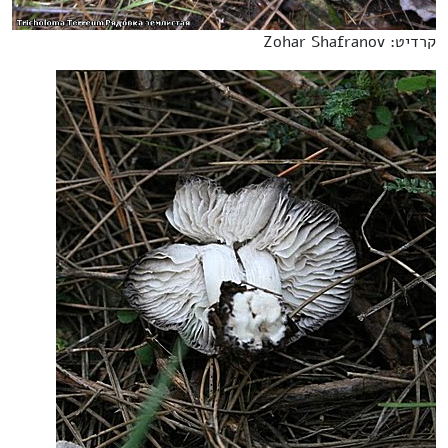
קרדיט: Zohar Shafranov