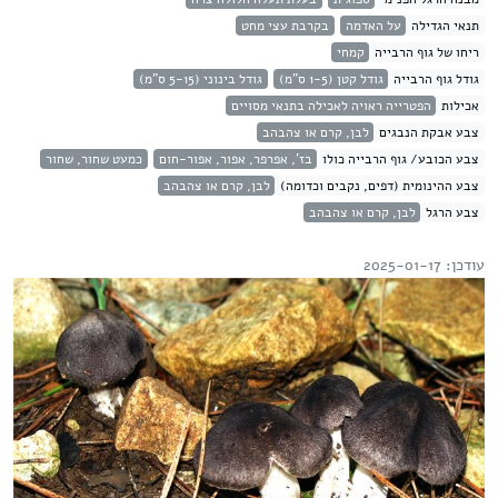
תנאי הגדילה
על האדמה
בקרבת עצי מחט
ריחו של גוף הרבייה
קמחי
גודל גוף הרבייה
גודל קטן (1-5 ס"מ)
גודל בינוני (5-15 ס"מ)
אכילות
הפטרייה ראויה לאכילה בתנאי מסויים
צבע אבקת הנבגים
לבן, קרם או צהבהב
צבע הכובע/ גוף הרבייה כולו
בז', אפרפר, אפור, אפור-חום
כמעט שחור, שחור
צבע ההינומית (דפים, נקבים וכדומה)
לבן, קרם או צהבהב
צבע הרגל
לבן, קרם או צהבהב
עודכן: 2025-01-17