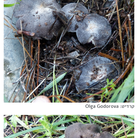
קרדיט: Olga Godorova