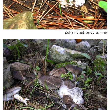
קרדיט: Zohar Shafranov