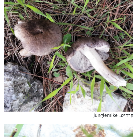
קרדיט: junglemike