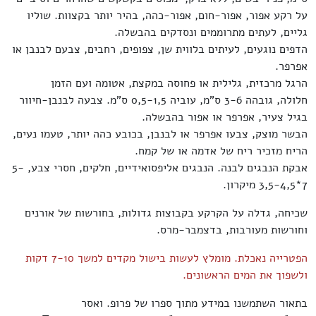
על רקע אפור, אפור-חום, אפור-כהה, בהיר יותר בקצוות. שוליו
גליים, לעתים מתרוממים ונסדקים בהבשלה.
הדפים נוגעים, לעיתים בלווית שן, צפופים, רחבים, צבעם לבנבן או
אפרפר.
הרגל מרכזית, גלילית או פחוסה במקצת, אטומה ועם הזמן
חלולה, גובהה 3-6 ס"מ, עוביה 0,5-1,5 ס"מ. צבעה לבנבן-חיוור
בגיל צעיר, אפרפר או אפור בהבשלה.
הבשר מוצק, צבעו אפרפר או לבנבן, בכובע כהה יותר, טעמו נעים,
הריח מזכיר ריח של אדמה או של קמח.
אבקת הנבגים לבנה. הנבגים אליפסואידיים, חלקים, חסרי צבע, 5-
7*3,5-4,5 מיקרון.
שכיחה, גדלה על הקרקע בקבוצות גדולות, בחורשות של אורנים
וחורשות מעורבות, בדצמבר-מרס.
הפטרייה נאכלת. מומלץ לעשות בישול מקדים למשך 7-10 דקות
ולשפוך את המים הראשונים.
בתאור השתמשנו במידע מתוך ספרו של פרופ. ואסר