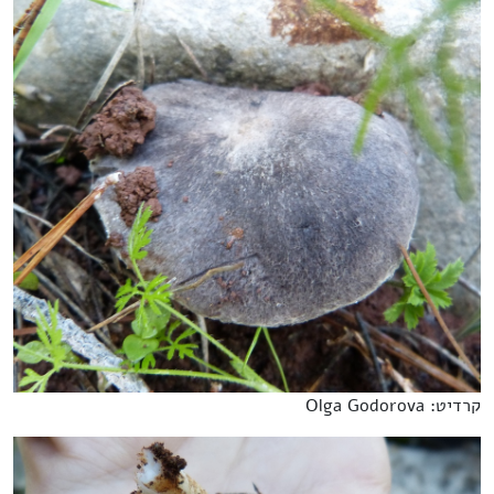
קרדיט: Olga Godorova