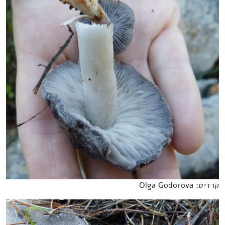
קרדיט: Olga Godorova