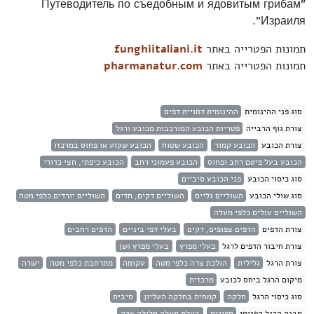
"Путеводитель по съедобным и ядовитым грибам
Израиля".
תמונות הפטרייה באתר
funghiitaliani.it
תמונות הפטרייה באתר
pharmanatur.com
סוג פני ההינומית
ההינומית דמויית דפים
צורת גוף הרבייה
פטריות הכובע המורכבות מכובע ורגל
צורת הכובע
הכובע קמור
הכובע שטוח
הכובע שקוע או פחוס במרכזו
הכובע בעל פיטם רחב ופחוס
הכובע פעמוני רחב
הכובע כיפתי, חצי כדורי
סוג כיסוי הכובע
פני הכובע סיביים
סוג שולי הכובע
השוליים גליים
השוליים דקים, חדים
השוליים יורדים כלפי מטה
השוליים עולים כלפי מעלה
צורת הדפים
הדפים צפופים, דקים
בעלי דפי ביניים
הדפים רחבים
צורת חיבור הדפים לרגל
בעלי מפרץ
בעלי מפרץ ושן
צורת הרגל
גלילית
הולכת צרה כלפי מטה
עקומה
מתרחבת כלפי מטה
ישרה
מיקום הרגל ביחס לכובע
מרכזית
סוג כיסוי הרגל
חלקה
קמחית בחלקה העליון
סיבית
מבנה הרגל הפנימי
ספוגית
בעלת תעלה חלולה צרה