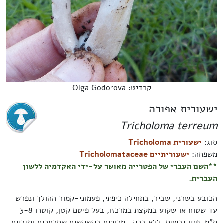
קרדיט: Olga Godorova
ישעורית אפורה
Tricholoma terreum
סוג:
ישעורית Tricholoma
משפחה:
ישעוריתיים Tricholomataceae
**השם העברי של הפטרייה מאושר על-ידי האקדמיה ללשון
העברית.
הכובע בשרני, שביר, בתחילה כיפתי, פעמוני-קמור ההולך ונפרש
עד שטוח או שקוע במקצת במרכזו, בעל פיטם קטן, קוטרו 3-8
ס"מ, פניו יבשים, ללא ברק, מכוסים בקשקשים שחרחרים וסיביים