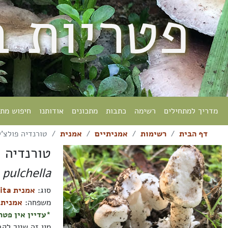
פטריות 
מדריך למתחילים
רשימה
כתבות
מתכונים
אודותנו
חיפוש מת
דף הבית
רשימות
אמניתיים
אמנית
טורנדיה פולצ'
טורנדיה 
 pulchella
סוג:
אמנית Amanita
משפחה:
אמניתיים ceae
*עדיין אין פטר
מין זה שייך לק