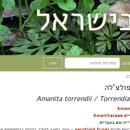
בישראל
קדם
חפש
לה
פולצ'לה
Amanita torrendii / Torrendia
Amanita
ייה שם בעברית.
בוצת מינים
secotioid fungi
- שזה נחשב לשלב ביניים בהתפתחות אבו