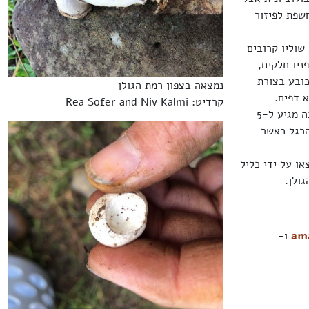
שפת לפיזור
ו יותר, שוליו קרובים
ניו חלקים,
כובע בצורת
נמצאה בצפון רמת הגולן
 דפים.
קרדיט: Rea Sofer and Niv Kalmi
הרגל מרכזית, גלילית, ישרה או מתרחבת במקצת כלפי מטה, סיבית במראה, לבנה, אורכה מגיע ל-5
הרגל כאשר
או על ידי כליל
am
ו-