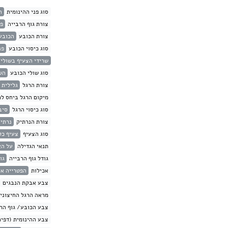
סוג פני ההינומית
ה
צורת גוף הרבייה
פט
צורת הכובע
הכובע 
סוג כיסוי הכובע
פנ
שרידי הצעיף בשולי 
סוג שולי הכובע
הש
צורת הרגל
גלילית
מיקום הרגל ביחס לכ
סוג כיסוי הרגל
סיב
צורת הנרתיק
נרתי
סוג הצעיף
צעיף כל
תנאי הגדילה
על ה
גודל גוף הרבייה
גודל
אכילות
הפטרייה אי
צבע אבקת הנבגים
מראה הרגל החיצוני
צבע הכובע/ גוף הרב
צבע ההינומית (דפים