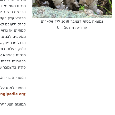
מינים מסויימים
הנבגים הישיר א
נמצאה בסוף דצמבר 2018 ליד אל-רום
לרגל ולעולם לא
קרדיט: Clil Suzin
קמחיים או נראי
מקטעים לבנים. 
ס"מ, בעלת נרתי
מנסים להוציא א
הפטריות גדלות ב
סוזין בדצמבר 2018 ליד קיבוץ אל רום ואחר כך כל ידי רע סופר וניב קלמי בצפון רמת הגולן.
הפטרייה נדירה. 
התאור לוקט על 
ngipedia.org
תמונות הפטריי