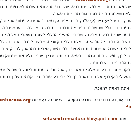
 של פטריות הכובע לפטריות כרס, ששכבת ההינומית שלהן לא נפתחת ונח
לא נשארת חבויה בתוך גוף הרבייה הסגור.
הכובע קטן בקוטרו, מגיע ל-1-1,5 (2) ס"מ, כדורי-פחוס, מאורך או עגול פחות א
 נפתחים בגלל שהשכבה הפורייה חבויה בתוכו. צבעו לבנבן או אפרפר, פ
ם מרושתים ברשת עדינה. שרידי הצעיף הכללי לעתים נשארים על פני ה
השכבה הפורייה ספוגית, בעלת חללים קטנים, צבעה לבנבן או קרם. ללא
ק לבן, חפשי, רחב ונמוך בבסיס. הנרתיק עדין ושביר ולעתים מתנתק מ
ת הפטרייה בשלמותה.
קבוצות בחורשות אלונים ואורנים, אוהבות אדמות חוליות. בישראל נמצ
אינה ראויה למאכל.
ידי אולגה גודורובה. מידע נוסף על הפטרייה באתרים
anitaceae.org
fu
ה באתר
setasextremadura.blogspot.com