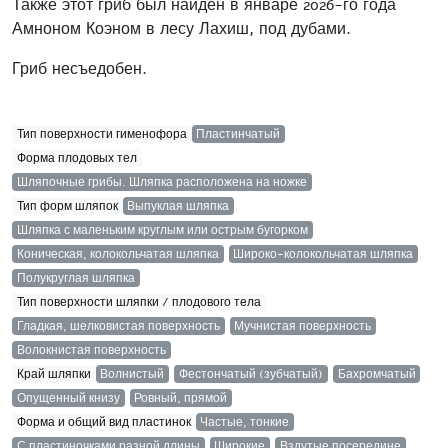
Также этот гриб был найден в январе 2026-го года
Амноном Коэном в лесу Лахиш, под дубами.
Гриб несъедобен.
Тип поверхности гименофора
Пластинчатый
Форма плодовых тел
Шляпочные грибы. Шляпка расположена на ножке
Тип форм шляпок
Выпуклая шляпка
Шляпка с маленьким круглым или острым бугорком
Коническая, колокольчатая шляпка
Широко-колокольчатая шляпка
Полукруглая шляпка
Тип поверхности шляпки / плодового тела
Гладкая, шелковистая поверхность
Мучнистая поверхность
Волокнистая поверхность
Край шляпки
Волнистый
Фестончатый (зубчатый)
Бахромчатый
Опущенный книзу
Ровный, прямой
Форма и общий вид пластинок
Частые, тонкие
С пластиночками разной длины
Широкие
Вздутые посередине