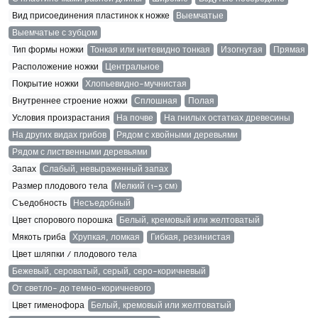
Вид присоединения пластинок к ножке
Выемчатые
Выемчатые с зубцом
Тип формы ножки
Тонкая или нитевидно тонкая
Изогнутая
Прямая
Расположение ножки
Центральное
Покрытие ножки
Хлопьевидно-мучнистая
Внутреннее строение ножки
Сплошная
Полая
Условия произрастания
На почве
На гнилых остатках древесины
На других видах грибов
Рядом с хвойными деревьями
Рядом с лиственными деревьями
Запах
Слабый, невыраженный запах
Размер плодового тела
Мелкий (1-5 см)
Съедобность
Несъедобный
Цвет спорового порошка
Белый, кремовый или желтоватый
Мякоть гриба
Хрупкая, ломкая
Гибкая, резинистая
Цвет шляпки / плодового тела
Бежевый, сероватый, серый, серо-коричневый
От светло- до темно-коричневого
Цвет гименофора
Белый, кремовый или желтоватый