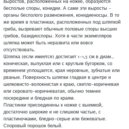
выростов, расположенных на ножке, образуются
бесполые споры, конидии. А сами эти выросты -
органы бесполого размножения, конидиеносцы. В то
же время в пластинках, расположенных под шляпкой
гриба, вызревают обычные половые споры высших
грибов, базидиоспоры. Хотя в части экземпляров
шляпка может быть неразвита или вовсе
отсутствовать.
Шляпка (если имеется) достигает 1-1,5 см в диам.,
коническая, выпуклая или с круглым бугорком, со
временем уплощается, края неровные, зубчатые или
рваные. Поверхность шляпки гладкая в центре и
шелковисто-волокнистая к краю, светло-коричневая
или серовато-коричневатая, обычно темнее
посередине и бледная по краям.
Пластинки присоединены к ножке с выемкой,
достаточно широкие и не слишком частые, с
пластиночками, бледно-серые или бежеватые.
Споровый порошок белый.