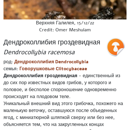
Верхняя Галилея, 15/12/22
Credit: Omer Meshulam
Дендроколлибия гроздевидная
Dendrocollybia racemosa
род:
Дендроколлибия Dendrocollybia
семья:
Говорушковые Clitocybaceae
Дендроколлибия
гроздевидная
- единственный из
до сих пор известных видов грибов, у которого и
половое, и бесполое спороношение одновременно
происходят на плодовом теле.
Уникальный внешний вид этого грибочка, похожего на
маленькую веточку, оставшуюся после объеденных
ягод, с миниатюрной шляпкой сверху или без нее,
объясняется тем, что на закругленных концах