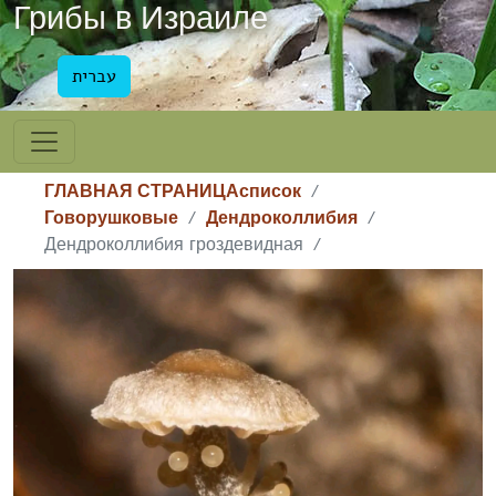
Грибы в Израиле
עברית
ГЛАВНАЯ СТРАНИЦА
список
Говорушковые
Дендроколлибия
Дендроколлибия гроздевидная