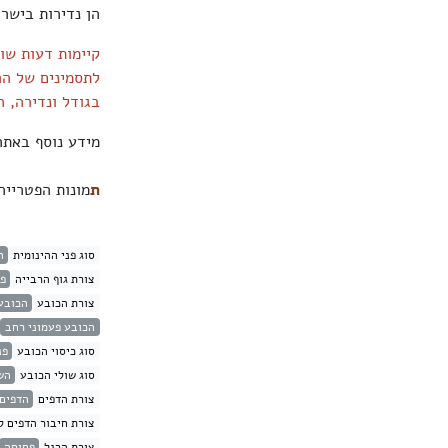
הן נדירות בישר
קיימות דעות שו
לתסמינים של הר
בגודל ונדירה, 
מידע נוסף באת
ת
מונות הפטריי
סוג פני ההינומית
ה
צורת גוף הרבייה
פט
צורת הכובע
הכובע
הכובע פעמוני רחב
סוג כיסוי הכובע
פנ
סוג שולי הכובע
הש
צורת הדפים
הדפים 
צורת חיבור הדפים ל
צורת הרגל
פחוסה