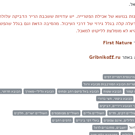
אל.
נות בנושא של אכילת הפטרייה. יש עדויות ששכבת הריר הדביקה עלולה
עלה קלה בגלל גירוי של דרכי העיכול. מהסיבה הזאת וגם בגלל שהפטר
היא לא מומלצת לליקוט למאכל.
ר
First Nature
ה באתר
Gribnikoff.ru
הינומית דמויית דפים
ריות הכובע המורכבות מכובע ורגל
 קמור
הכובע שטוח
הכובע בעל פיטם רחב ופחוס
הכובע גלילי-מאורך
הכובע חרוטי, 
הכובע כיפתי, חצי כדורי
י הכובע ריריים, דביקים
וליים דקים, חדים
השוליים גליים
השוליים מפוספסים
השוליים ישרים, חלקים
דלילים, אינם צפופים
בעלי דפי ביניים
הדפים רחבים
רגל
יושבים, מחוברים לרגל
גלילית
מתרחבת כלפי מטה