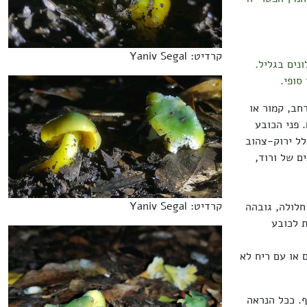
קרדיט: Yaniv Segal
חורשת אלונים בגליל.
 סופי.
מוני-רחב, קמור או
 פני הכובע
לל ירוק-צהוב
ם של ורוד,
קרדיט: Yaniv Segal
חלולה, גובהה
תחת לכובע
 או עם ריח לא
ף. ככל הנראה