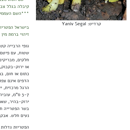
קיבלה בגלל צבע
***השם העממי 
קרדיט: Yaniv Segal
בישראל הפטריו
זיהוי ברמת מין 
שטוח, עם פיטם 
חלקים, מבריקים
או ירוק-בקבוק, 
כתום או חום, ב
הדפים אינם צפופ
הרגל מרכזית, י
ירוק-בהיר, שאר
בשר הפטרייה חיו
נעים חלש. אבקת
הפטריות גדלות 