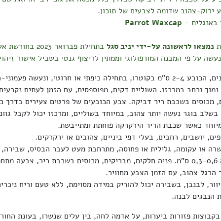
 ירוק-צהוב שדומה לצבעים של תוכון.
באנגלית -
Waxcap
Parrot
ת
נמצאו לראשונה על-ידי יניב סגל
בתחילת פברואר 2023 ב
נעשה על פי המבנה המורפולוגי וממתין לריצוף גנטי בשביל אישור זיהוי
גופי הרבייה קטנים, הכובע 2-4 ס"מ בקוטרו, בתחילה כיפתי או חרוטי, ונעשה פע
נמוך ורחב במרכזו. השוליים דקים, מפוספסים, עם הזמן לעתים נקרעים.
, מכוסים בשכבת ריר דביקה. צבע הכובעים של פרטים צעירים בדרך כ
בשלב בוגר נעשה יותר צהוב, במיוחד בשוליים, ומרכזו יכול לקבל גווני
מיוחד כאשר שכבת הריר הירקרקה פוחתת ומתייבשת.
ים, יושבים, רחבים, בעלי דפי ביניים, צהובים או ירקרקים.
שרה או עקומה, גלילית או פחוסה, מתרחבת מעט לעבר הבסיס, שבירה, 
3-7 ס"מ, עוביה 0,3-0,6 ס"מ. פניה חלקים, מבריקים, מכוסים בשכבת ריר, צבעה מ
 הרגל צהוב, עם הזמן הצבע מחוויר.
ור, לבנבן, בשבירה יכול להוריק במידה מסוימת, ללא טעם וריח ניכרים
 הנבגים לבנה.
בקבוצות פזורות ביערות, על אדמה לחה, בין עלים שנשרו, בעונת החור