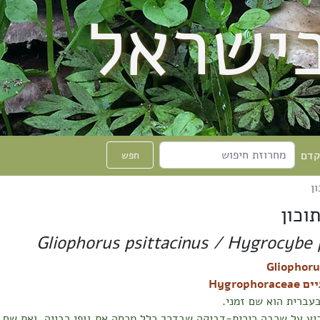
בישראל
קדם
חפש
ן
וכון
Gliophorus psittacinus / Hygrocybe 
Hygropho
עברית הוא שם זמני.
ע על שכבה רירית-דביקה שבדרך כלל מכסה את גופי רבייה. ואת שם ה