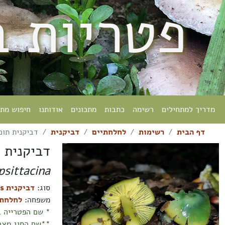
פטריות 
מדריך למתחילים
רשימה
כתבות
מתכונים
אודותנו
חיפוש מת
דף הבית
רשימות
לחלחתיים
דביקנית
דביקנית תוכו
דביקנית ת
psittacina
סוג:
דביקנית Gliophorus
משפחה:
לחלחתיים raceae
* שם הפטרייה ב
**שם הסוג מצבי