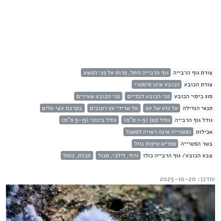
צורת גוף הרבייה
גוף הרבייה זוחל, פרוס על פני המצע
צורת הכובע
הכובע אינו סימטרי
סוג כיסוי הכובע
פני הכובע לבדיים
פני הכובע שעירים
תנאי הגדילה
על גזע של עץ
על שרידי עץ רקובים
בקרבת עצי עלים
גודל גוף הרבייה
גודל קטן (1-5 ס"מ)
גודל בינוני (5-15 ס"מ)
אכילות
הפטרייה אינה ראויה למאכל
בשר הפטרייה
מפריש טיפות נוזל
צבע הכובע/ גוף הרבייה כולו
ורוד, לילכי, סגול
תכלת, כחול
עודכן: 2025-10-20