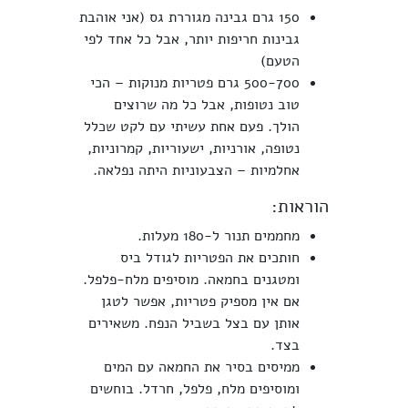
150 גרם גבינה מגוררת גס (אני אוהבת
גבינות חריפות יותר, אבל כל אחד לפי
הטעם)
500-700 גרם פטריות מנוקות – הכי
טוב נטופות, אבל כל מה שרוצים
הולך. פעם אחת עשיתי עם לקט שכלל
נטופה, אורניות, ישעוריות, קמרוניות,
אחלמיות – הצבעוניות היתה נפלאה.
הוראות:
מחממים תנור ל-180 מעלות.
חותכים את הפטריות לגודל ביס
ומטגנים בחמאה. מוסיפים מלח-פלפל.
אם אין מספיק פטריות, אפשר לטגן
אותן עם בצל בשביל הנפח. משאירים
בצד.
ממיסים בסיר את החמאה עם המים
ומוסיפים מלח, פלפל, חרדל. בוחשים