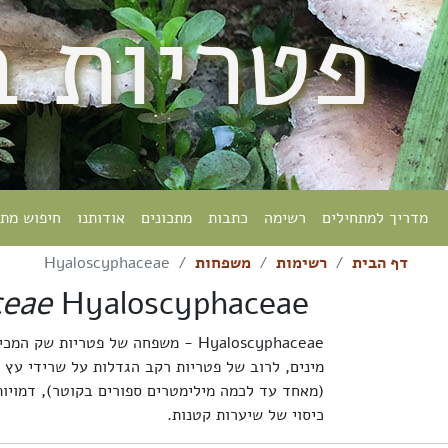
פטריות 
מדריך למתחילים
רשימה
כתבות
מתכונים
אודותנו
חיפוש מת
דף הבית
רשימות
משפחות
Hyaloscyphaceae
ceae
Hyaloscyphaceae
מינים, לרוב של פטריות רקב הגדלות על שרידי עץ מ
(מאחד עד לכמה מילימטרים ספורים בקוטר), דמויות
כיסוי של שיערות קטנות.