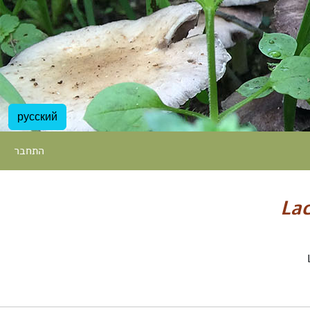
русский
התחבר
La