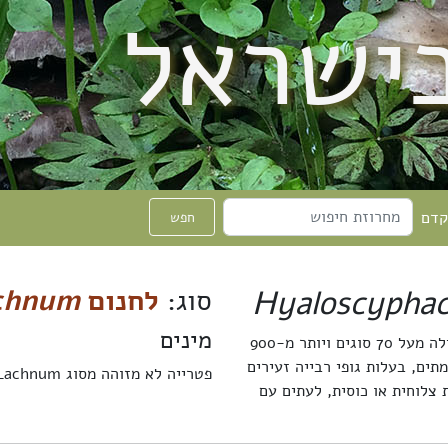
בישראל
קדם
חפש
Hyaloscypha
סוג:
לחנום
chnum
מינים
Hyaloscyphaceae - משפחה של פטריות שק המכילה מעל 70 סוגים ויותר מ-900
תים, בעלות גופי רבייה זעירים
פטרייה לא מזוהה מסוג Lachnum
 צלוחית או כוסית, לעתים עם