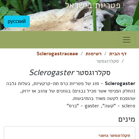
פטריות בישראל
русский
דף הבית
רשימות
Sclerogastraceae
סקלרוגסטר
סקלרוגסטר
Sclerogaster
Sclerogaster
- סוג של פטריות כרס תת-קרקעיות, בעלות גלבה
(החלק הפנימי אשר מכיל נבגים) בגוונים של צהוב או ירוק,
שהופכת לקשה מאוד בהתיבשות.
sclero - "קשה", gaster - "כרס"
מינים
סקלרוגסטר גושני