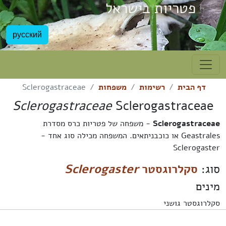
פטריות בישראל
русский
דף הבית
רשימות
משפחות
Sclerogastraceae
Sclerogastraceae
Sclerogastraceae
Sclerogastraceae
- משפחה של פטריות כרס מסדרת
Geastrales או כוכבניתאים. המשפחה מכילה סוג אחד -
Sclerogaster
סוג:
סקלרוגסטר
Sclerogaster
מינים
סקלרוגסטר גושני