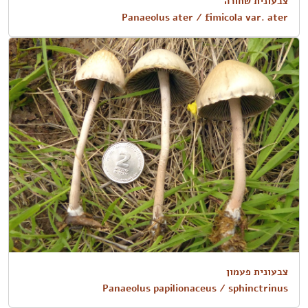
צבעונית שחורה
Panaeolus ater / fimicola var. ater
צבעונית פעמון
Panaeolus papilionaceus / sphinctrinus