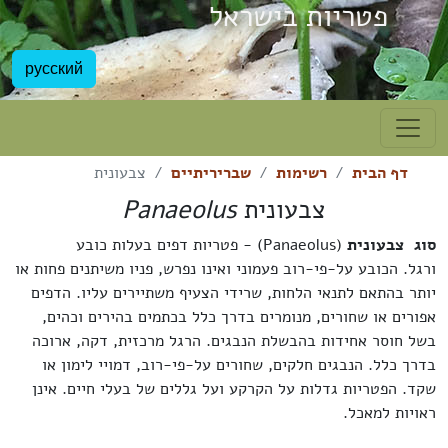
פטריות בישראל
русский
דף הבית
רשימות
שבריריתיים
צבעונית
צבעונית
Panaeolus
סוג צבעונית
(Panaeolus) - פטריות דפים בעלות כובע
ורגל. הכובע על-פי-רוב פעמוני ואינו נפרש, פניו משיתנים פחות או
יותר בהתאם לתנאי הלחות, שרידי הצעיף משתיירים עליו. הדפים
אפורים או שחורים, מנומרים בדרך כלל בכתמים בהירים וכהים,
בשל חוסר אחידות בהבשלת הנבגים. הרגל מרכזית, דקה, ארוכה
בדרך כלל. הנבגים חלקים, שחורים על-פי-רוב, דמויי לימון או
שקד. הפטריות גדלות על הקרקע ועל גללים של בעלי חיים. אינן
ראויות למאכל.