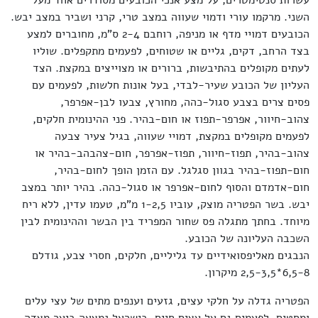
עשרות סנטימטרים, על מצע אנכי הכובעים מסודרים אחד מעל
השני. מרקמו עורי ודמוי שעווה במצב טרי, קרני ושביר במצב יבש.
הכובעים דמויי מדף או מניפה, רוחבם 2-4 ס"מ, מחוברים למצע
בצד הרחב, דקים, גליים או שטוחים, לפעמים מתקפלים. שוליו
לעתים מקופלים בהתיבשות, ברורים או מצוייצים במקצת. הצד
העליון של הכובע שעיר-לבדי, בעל אונות חלשות, לפעמים עם
פסים צרים בצבע סגול-כהה, מחורץ, צבעו לבן-אפרפר,
צהוב-חיוור, אפרפר-תפוז או חום-בהיר. פני ההינומית חלקים,
לפעמים מקופלים במקצת, דמויי שעווה, בגיל צעיר צבעה
צהוב-בהיר, תפוז-חיוור, תפוז-אפרפר, חום-צהבהב-בהיר או
חום-תפוז-בהיר בגוון סגלגל. עם הזמן הופך לחום-בהיר,
חום-אדמדם והסוף לחום-אפרפר או סגול-כהה. בהיר יותר במצב
יבש. בשר הפטריה מוצק, עוביו 1-2,5 מ"מ, טעמו עדין, ללא ריח
מיוחד. בחתך מתגלה פס שחור המפריד בין הבשר וההינומית לבין
השכבה העליונה של הכובע.
הנבגים מאליפסואידיים עד גליליים, חלקים, חסרי צבע, גודלם
6,5-8*2,5-3,5 מיקרון.
הפטריה גדלה על חלקי עצים, גזעים וענפים מתים של עצי עלים