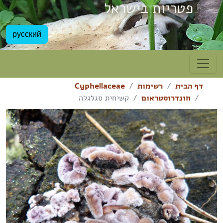
פטריות בישראל
русский
דף הבית
רשימות
Cyphellaceae
חונדרוסטראום
קשיחית סגלגלה