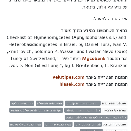
ומחטים, לפעמים גם על עצים חיים. בישראל נמצאה ביער מצדה,
על גזע עץ אלון, בינואר.
אינה טובה למאכל.
בתאור השתמשנו במידע מתוך מאמר
Checklist of Hymenomycetes (Aphyllophorales s.l.) and
Heterobasidiomycetes in Israel, by Daniel Tura, Ivan V.
Zmitrovich, Solomon P. Wasser and Eviatar Nevo (2010),
וגם מהאתר
Mycobank
ומתוך ספר "Fungi of Switzerland,
vol. 2. Non Gilled Fungi", by J. Breitenbach, F. Kranzlin.
תמונות הפטרייה באתר
velutipes.com
תמונות הפטרייה באתר
hlasek.com
סוג פני ההינומית
ההינומית דמויית קפלים
ההינומית מפותלת
ההינומית חלקה
צורת גוף הרבייה
גופי הרבייה דמויי מניפה
גוף הרבייה זוחל, פרוס על פני המצע
גוף הרבייה נוגע - חלקו פרוס על פני המצע
סוג כיסוי הכובע
פני הכובע לבדיים
פני הכובע שעירים
פני הכובע בעלי אונות