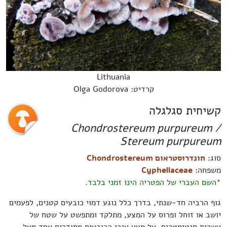
Lithuania
קרדיט: Olga Godorova
קשיחית סגלגלה
Chondrostereum purpureum /
Stereum purpureum
סוג:
חונדרוסטראום Chondrostereum
משפחה:
Cyphellaceae
*השם העברי של הפטריה הינו זמני בלבד.
גוף הרביה חד-שנתי, בדרך כלל נוגע דמוי כובעים קטנים, לפעמים
יושב או זוחל ופרוס על המצע, מתלקד ומתפשט על שטח של