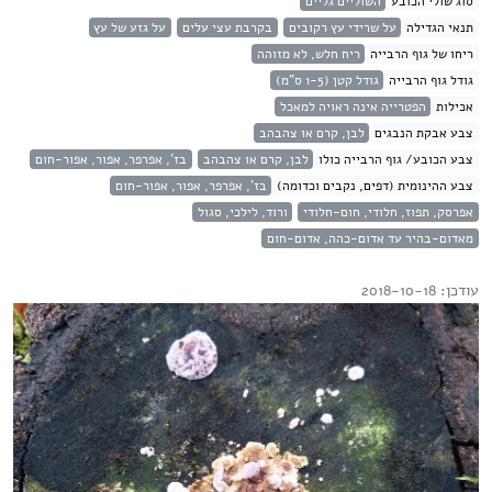
סוג שולי הכובע
השוליים גליים
תנאי הגדילה
על שרידי עץ רקובים
בקרבת עצי עלים
על גזע של עץ
ריחו של גוף הרבייה
ריח חלש, לא מזוהה
גודל גוף הרבייה
גודל קטן (1-5 ס"מ)
אכילות
הפטרייה אינה ראויה למאכל
צבע אבקת הנבגים
לבן, קרם או צהבהב
צבע הכובע/ גוף הרבייה כולו
לבן, קרם או צהבהב
בז', אפרפר, אפור, אפור-חום
צבע ההינומית (דפים, נקבים וכדומה)
בז', אפרפר, אפור, אפור-חום
אפרסק, תפוז, חלודי, חום-חלודי
ורוד, לילכי, סגול
מאדום-בהיר עד אדום-כהה, אדום-חום
עודכן: 2018-10-18