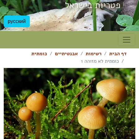
פטריות בישראל
русский
דף הבית
רשימות
אבנטיתיים
כומתית
כומתית לא מזוהה 1