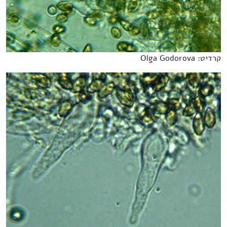
קרדיט: Olga Godorova