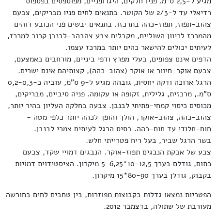
מגיע ל-2,5 ס"מ. פניו חלקים, היגרופניים, מפוספסים בפספוס
רדיאלי עד ל-2/3 של הקוטר. בתנאים לחים פניו מבריקים, צבעם
צהוב-תפוז, תפוז-כהה בתרכזו. בתנאים יבשים פני הכובע דוהים
מהמרכז לכיוון השוליים, מקבלים צבע צהבהב-לבנבן קרוב למרכז,
לעיתים יכולים להישאר כהים יותר במרכז עצמו.
הדפים אינם צפופים, בעלי מפרץ ודפי ביניים, מורחבים באמצעם,
צבעם אוקר-חיוור או אוקר (צהוב-כהה), קצותיהם אינם ישרים.
הרגל ארוכה ודקה יחסית, גובהה מגיע ל-9 ס"מ, עוביה כ-0,2-0,3
ס"מ., מרכזית, גלילית, זקופה או עקומה. פניה סיביים, מבריקים,
מכוסים כיסוי קמחי-פתיתי לבנבן. צבעה בחלקה העליון בהיר יותר,
צהוב-כהה, צהוב-אוקר, הולך והופך לכהה יותר כלפי מטה -
חום-חלודי עד חום-כהה. בסיס הרגל לעיתים צמרי לבנבן.
בשר הרגל שביר, בעל ריח פטרייתי חלש.
צבע של אבקת הנבגים תפוז-אוקר. הנבגים דמויי שקד, צבעם
כתום, גודלם בערך 10-12,5*5-6,25 מיקרון. הציסטידוית דמויות
בקבוק, גודלן בערך 80-90*15 מיקרון.
הפטריות נמצאו גדלות בקבוצות מפוזרות, בין טחבים לחים בחורשה
מעורבת של שתולה, בדצמבר 2012.