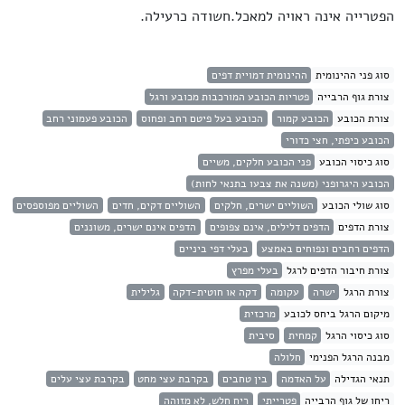
הפטרייה אינה ראויה למאכל.חשודה כרעילה.
סוג פני ההינומית
ההינומית דמויית דפים
צורת גוף הרבייה
פטריות הכובע המורכבות מכובע ורגל
צורת הכובע
הכובע קמור
הכובע בעל פיטם רחב ופחוס
הכובע פעמוני רחב
הכובע כיפתי, חצי כדורי
סוג כיסוי הכובע
פני הכובע חלקים, משיים
הכובע היגרופני (משנה את צבעו בתנאי לחות)
סוג שולי הכובע
השוליים ישרים, חלקים
השוליים דקים, חדים
השוליים מפוספסים
צורת הדפים
הדפים דלילים, אינם צפופים
הדפים אינם ישרים, משוננים
הדפים רחבים ונפוחים באמצע
בעלי דפי ביניים
צורת חיבור הדפים לרגל
בעלי מפרץ
צורת הרגל
ישרה
עקומה
דקה או חוטית-דקה
גלילית
מיקום הרגל ביחס לכובע
מרכזית
סוג כיסוי הרגל
קמחית
סיבית
מבנה הרגל הפנימי
חלולה
תנאי הגדילה
על האדמה
בין טחבים
בקרבת עצי מחט
בקרבת עצי עלים
ריחו של גוף הרבייה
פטרייתי
ריח חלש, לא מזוהה