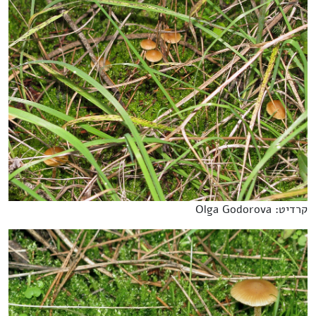
קרדיט: Olga Godorova