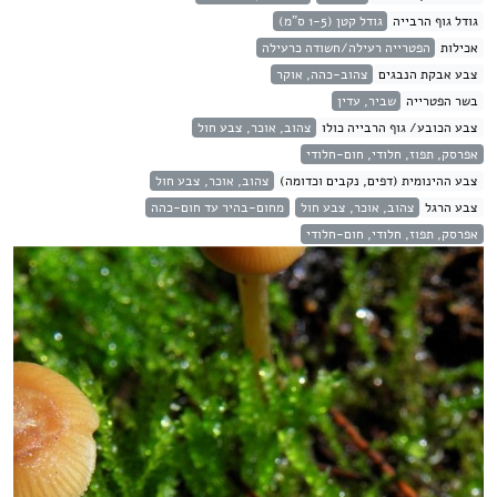
גודל גוף הרבייה
גודל קטן (1-5 ס"מ)
אכילות
הפטרייה רעילה/חשודה כרעילה
צבע אבקת הנבגים
צהוב-כהה, אוקר
בשר הפטרייה
שביר, עדין
צבע הכובע/ גוף הרבייה כולו
צהוב, אוכר, צבע חול
אפרסק, תפוז, חלודי, חום-חלודי
צבע ההינומית (דפים, נקבים וכדומה)
צהוב, אוכר, צבע חול
צבע הרגל
צהוב, אוכר, צבע חול
מחום-בהיר עד חום-כהה
אפרסק, תפוז, חלודי, חום-חלודי