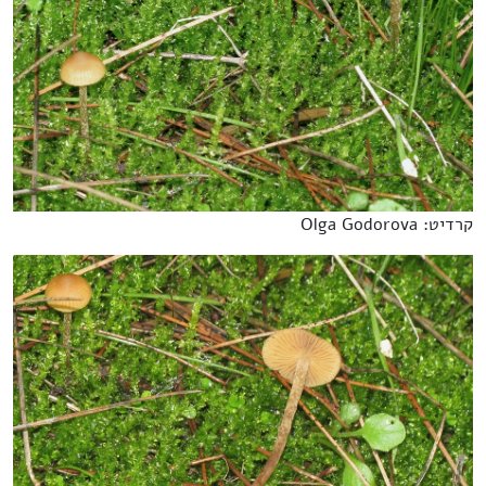
קרדיט: Olga Godorova