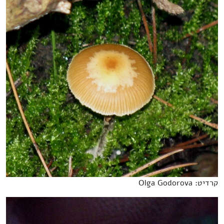
קרדיט: Olga Godorova