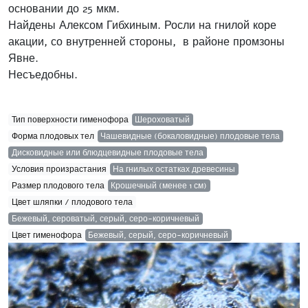
основании до 25 мкм.
Найдены Алексом Гибхиным. Росли на гнилой коре
акации, со внутренней стороны, в районе промзоны
Явне.
Несъедобны.
Тип поверхности гименофора
Шероховатый
Форма плодовых тел
Чашевидные (бокаловидные) плодовые тела
Дисковидные или блюдцевидные плодовые тела
Условия произрастания
На гнилых остатках древесины
Размер плодового тела
Крошечный (менее 1 см)
Цвет шляпки / плодового тела
Бежевый, сероватый, серый, серо-коричневый
Цвет гименофора
Бежевый, серый, серо-коричневый