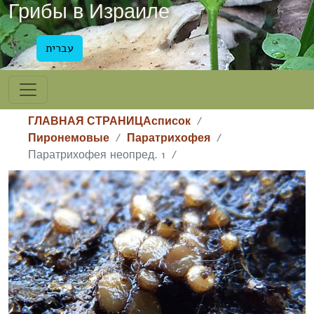
Грибы в Израиле
עברית
ГЛАВНАЯ СТРАНИЦА
список
Пиронемовые
Паратрихофея
Паратрихофея неопред. 1