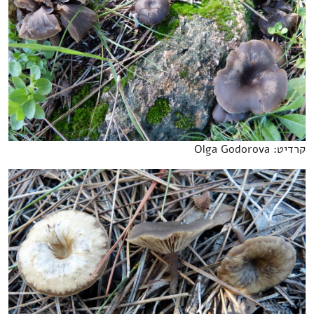
קרדיט: Olga Godorova