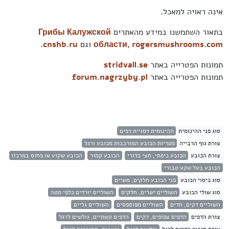
אינה ראויה למאכל.
בתאור השתמשנו במידע מהאתרים
Грибы Калужской
rogersmushrooms.com
области,
וגם
cnshb.ru
.
תמונות הפטרייה באתר
stridvall.se
תמונות הפטרייה באתר
forum.nagrzyby.pl
סוג פני ההינומית
ההינומית דמויית דפים
צורת גוף הרבייה
פטריות הכובע המורכבות מכובע ורגל
צורת הכובע
הכובע כיפתי, חצי כדורי
הכובע קמור
הכובע שקוע או פחוס במרכזו
הכובע בעל שקע טבורי
סוג כיסוי הכובע
פני הכובע חלקים, משיים
סוג שולי הכובע
השוליים ישרים, חלקים
השוליים יורדים כלפי מטה
השוליים דקים, חדים
השוליים מפוספסים
השוליים גליים
צורת הדפים
הדפים צפופים, דקים
הדפים קשתיים, גולשים לרגל