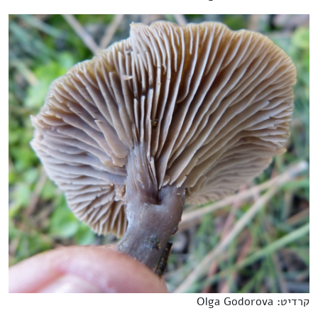
קרדיט: Olga Godorova