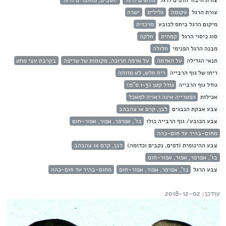
צורת חיבור הדפים לרגל
גולשים לרגל
יושבים, מחוברים לרגל
צורת הרגל
עקומה
גלילית
ישרה
מיקום הרגל ביחס לכובע
מרכזית
סוג כיסוי הרגל
קמחית
חלקה
מבנה הרגל הפנימי
חלולה
תנאי הגדילה
על האדמה
על אדמה חרוכה, מקומות של שריפה
בקרבת עצי מחט
ריחו של גוף הרבייה
ריח חלש, לא מזוהה
גודל גוף הרבייה
גודל קטן (1-5 ס"מ)
אכילות
הפטרייה אינה ראויה למאכל
צבע אבקת הנבגים
לבן, קרם או צהבהב
צבע הכובע/ גוף הרבייה כולו
בז', אפרפר, אפור, אפור-חום
מחום-בהיר עד חום-כהה
צבע ההינומית (דפים, נקבים וכדומה)
לבן, קרם או צהבהב
בז', אפרפר, אפור, אפור-חום
צבע הרגל
בז', אפרפר, אפור, אפור-חום
מחום-בהיר עד חום-כהה
עודכן: 2018-12-02