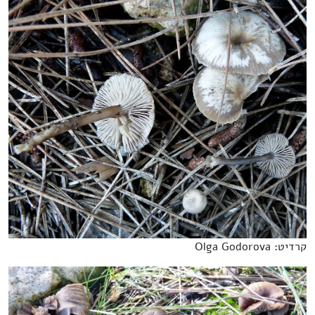
קרדיט: Olga Godorova