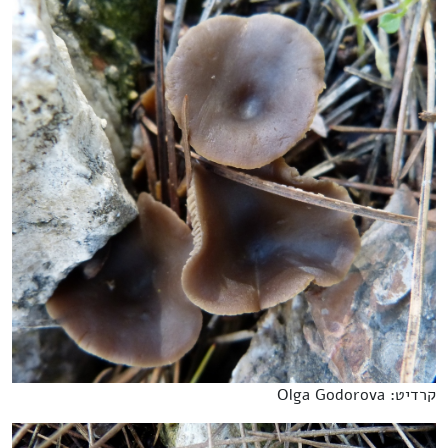
קרדיט: Olga Godorova