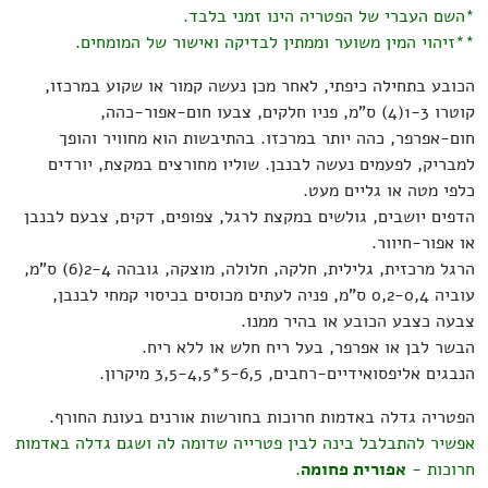
*השם העברי של הפטריה הינו זמני בלבד.
**זיהוי המין משוער וממתין לבדיקה ואישור של המומחים.
הכובע בתחילה כיפתי, לאחר מכן נעשה קמור או שקוע במרכזו,
קוטרו 1-3(4) ס"מ, פניו חלקים, צבעו חום-אפור-כהה,
חום-אפרפר, כהה יותר במרכזו. בהתיבשות הוא מחוויר והופך
למבריק, לפעמים נעשה לבנבן. שוליו מחורצים במקצת, יורדים
כלפי מטה או גליים מעט.
הדפים יושבים, גולשים במקצת לרגל, צפופים, דקים, צבעם לבנבן
או אפור-חיוור.
הרגל מרכזית, גלילית, חלקה, חלולה, מוצקה, גובהה 2-4(6) ס"מ,
עוביה 0,2-0,4 ס"מ, פניה לעתים מכוסים בכיסוי קמחי לבנבן,
צבעה כצבע הכובע או בהיר ממנו.
הבשר לבן או אפרפר, בעל ריח חלש או ללא ריח.
הנבגים אליפסואידיים-רחבים, 5-6,5*3,5-4,5 מיקרון.
הפטריה גדלה באדמות חרוכות בחורשות אורנים בעונת החורף.
אפשיר להתבלבל בינה לבין פטרייה שדומה לה ושגם גדלה באדמות
חרוכות -
אפורית פחומה
.