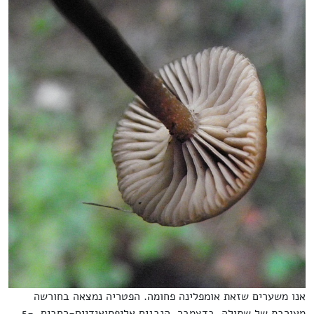
אנו משערים שזאת אומפלינה פחומה. הפטריה נמצאה בחורשה
מעורבת של שתולה, בדצמבר. הנבגים אליפסואידיים-רחבים, 5-