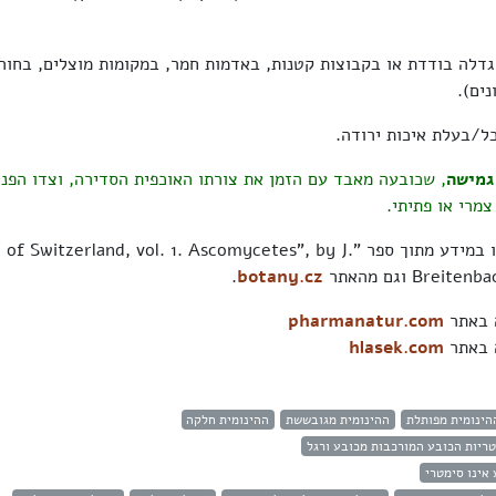
גדלה בודדת או בקבוצות קטנות, באדמות חמר, במקומות מוצלים, בחור
ים).
ל/בעלת איכות ירודה.
גמישה
, שכובעה מאבד עם הזמן את צורתו האוכפית הסדירה, וצדו הפני
צמרי או פתיתי.
בתאור השתמשנו במידע מתוך ספר "f Switzerland, vol. 1. Ascomycetes", by J
Brei וגם מהאתר
botany.cz
.
ה באתר
pharmanatur.com
ה באתר
hlasek.com
הינומית מפותלת
ההינומית מגובששת
ההינומית חלקה
ריות הכובע המורכבות מכובע ורגל
אינו סימטרי