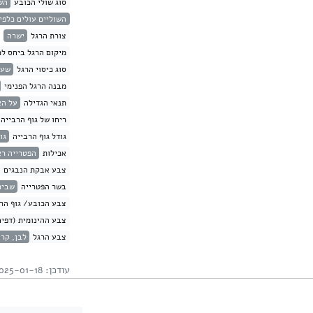
סוג שולי הכובע
הש
השוליים עולים כלפי
צורת הרגל
ישרה
מיקום הרגל ביחס לכ
סוג כיסוי הרגל
שעי
מבנה הרגל הפנימי
תנאי הגדילה
על ה
ריחו של גוף הרבייה
גודל גוף הרבייה
גודל
אכילות
הפטרייה רא
צבע אבקת הנבגים
בשר הפטרייה
שביר
צבע הכובע/ גוף הרב
צבע ההינומית (דפים
צבע הרגל
לבן, קר
עודכן: 2025-01-18