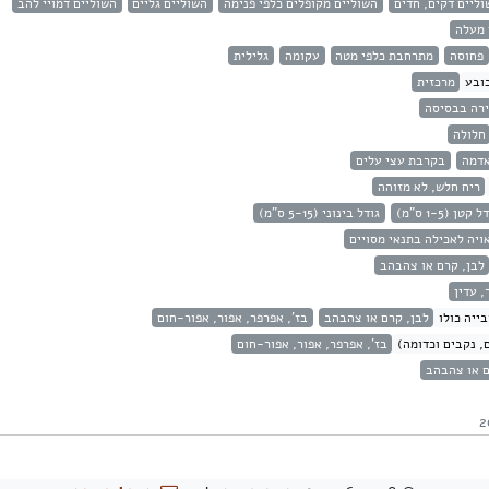
וליים דקים, חדים
השוליים מקופלים כלפי פנימה
השוליים גליים
השוליים דמויי להב
 מעלה
פחוסה
מתרחבת כלפי מטה
עקומה
גלילית
ובע
מרכזית
רה בבסיסה
חלולה
אדמה
בקרבת עצי עלים
ריח חלש, לא מזוהה
 קטן (1-5 ס"מ)
גודל בינוני (5-15 ס"מ)
ויה לאכילה בתנאי מסויים
לבן, קרם או צהבהב
, עדין
ייה כולו
לבן, קרם או צהבהב
בז', אפרפר, אפור, אפור-חום
, נקבים וכדומה)
בז', אפרפר, אפור, אפור-חום
ם או צהבהב