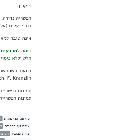
מיקרון.
הפטריה נדירה, 
רחבי-עלים (אלונ
אינה טובה למאכ
דומה ל
מרדעית 
חלק וללא כיסוי 
tenbach, F. Kranzlin
תמונות הפטריי
תמונות הפטריי
סוג פני ההינומית
ה
צורת גוף הרבייה
פט
צורת הכובע
הכובע 