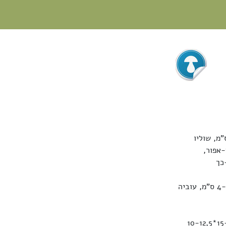
ל כובע ורגל, הכובע בדרך כלל בעל 2 אונות, דמוי אוכף, קוטרו 1,5-2,5 ס"מ, שוליו
-אפור,
כך
הרגל גלילית או פחוסה במקצת, מתרחבת מעט בקרבת בסיסה, צמרית לאורכה, גובהה 4-5 ס"מ, עוביה
הנאדית בעלת 8 נבגים. הנבגים אליפסואידיים רחבים, חלקים, עם טיפת שמן, גודלם 15-21*10-12,5