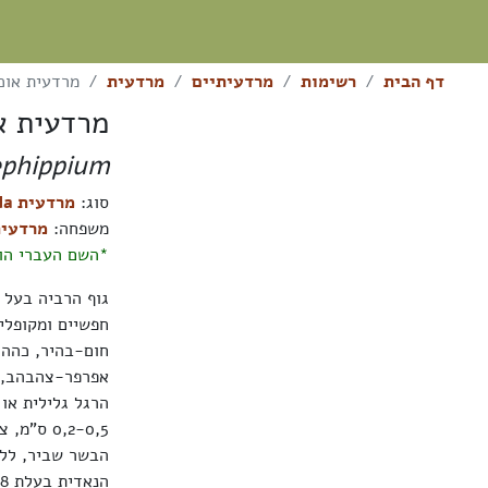
דף הבית
רשימות
מרדעיתיים
מרדעית
מרדעית אוכ
מרדעית א
ephippium
סוג:
מרדעית Helvella
משפחה:
מרדעיתיים eae
*השם העברי הוא
חפשיים ומקופלי
חום-בהיר, כהה 
אפרפר-צהבהב, מ
0,2-0,5 ס"מ, צבעה לבנבן או אפרפר-צהבהב.
הבשר שביר, ללא