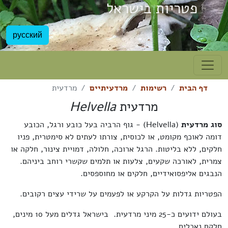
פטריות בישראל
русский
דף הבית
רשימות
מרדעיתיים
מרדעית
מרדעית
Helvella
סוג מרדעית
(Helvella) - גוף הרביה
בעל כובע ורגל, הכובע
דומה ל
אוכף מקומט, או
ל
כוסית,
צורתו לעתים לא סימטרית, פניו
חלקים, ללא בליטות
. הרגל ארוכה,
חלולה,
דמויית צינור, חלקה
או
צמרית
, לאורכה שקעים, צלעות או תלמים שקשרי רוחב ביניהם.
הנבג
ים
אליפסואידי
ים
, חלק
ים
או מחוספס
ים
.
הפטריות גדלות על הקרקע או לפעמים על שרידי עצים רקובים.
בעולם ידועים כ-25 מיני מרדעית. בישראל גדלים מעל 10 מינים,
חלקם נאכלים.