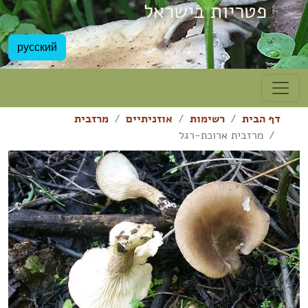
פטריות בישראל
русский
דף הבית
רשימות
אוזניתיים
מרזבית
מרזבית ארוכת-רגל