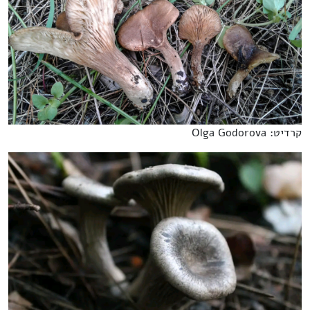
קרדיט: Olga Godorova