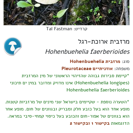
קרדיט: Tal Fastman
מרזבית ארוכת-רגל
Hohenbuehelia faerberioides
סוג:
מרזבית Hohenbuehelia
משפחה:
אוזניתיים Pleurotaceae
*קיימת סבירות גבוהה שהזיהוי הראשוני של מין המרזבית
(Hohenbuehelia longipes) אינו מדויק ומדובר במין ים תיכוני
Hohenbuehelia faerberioides
*השערה נוספת - שקיימים בישראל שני מינים של מרזביות קטנות.
מופע אחד הוא בעל כובע חלק ומבריק ובגוונים של חום. מופע אחר
הוא בגוונים של אפור-חום ו
הכובע בעל כיסוי קמחי-סיבי במראה.
הדוגמאות
בקישור 1
ובקישור 2