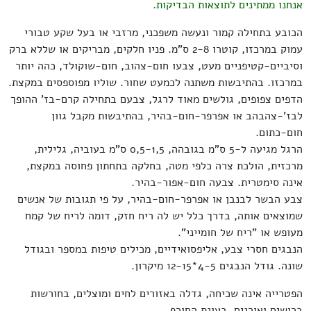
אנחנו ממתינים לתוצאות הבדיקות.
הכובע בתחילה קמור ונעשה משפכני, מרזבי או בעל שקע טבורי
עמוק במרכזו, קוטרו 2-8 ס"מ. פניו חלקים, מבריקים או שללא ברק
וסיביים-קטיפניים מעט, צבעו חום-צהוב, חום-שוקולד, כהה יותר
במרכזו. בהתיבשות משתנה לכמעט שחור. שוליו מפוספסים במקצת.
הדפים צפופים, גולשים מאוד לרגל, צבעם בתחילה קרם-בז' ההופך
לבז'-צהבהב או אפרפר-חום-בהיר, בהתיבשות מקבל גוון
חום-כתום.
הרגל מגיעה ל-5 ס"מ בגובהה, 0,5-1,5 ס"מ בעוביה, גלילית,
מרכזית, הולכת צרה כלפי מטה, בחלקה בתחתון פחוסה במקצת,
אינה סימטרית. צבעה חום-אפור-בהיר.
צבע הבשר לבנבן או אפרפר-חום-בהיר, על פי תגובות של אנשים
שמוצאים אותה, בדרך כלל יש לה ריח חזק, דומה לריח של קמח
מעופש או "ריח של חומייני".
הנבגים חסרי צבע, אליפסואידיים, מכילים טיפות במספר ובגודל
שונה. גודל הנבגים 4-5*12-15 מיקרון.
הפטרייה אינה שכיחה, גדלה באזורים לחים ומוצלים, בחורשות
ברושים ואורנים, בעונת החורף.