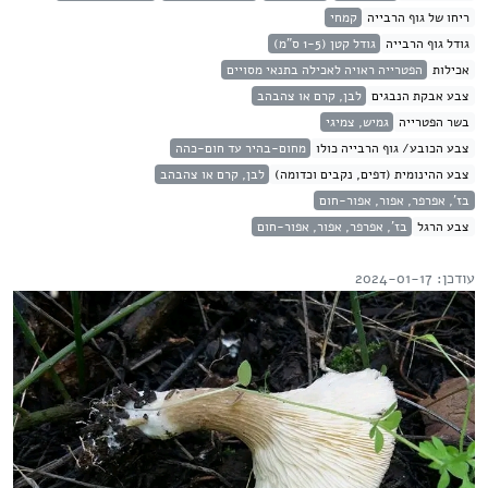
ריחו של גוף הרבייה
קמחי
גודל גוף הרבייה
גודל קטן (1-5 ס"מ)
אכילות
הפטרייה ראויה לאכילה בתנאי מסויים
צבע אבקת הנבגים
לבן, קרם או צהבהב
בשר הפטרייה
גמיש, צמיגי
צבע הכובע/ גוף הרבייה כולו
מחום-בהיר עד חום-כהה
צבע ההינומית (דפים, נקבים וכדומה)
לבן, קרם או צהבהב
בז', אפרפר, אפור, אפור-חום
צבע הרגל
בז', אפרפר, אפור, אפור-חום
עודכן: 2024-01-17