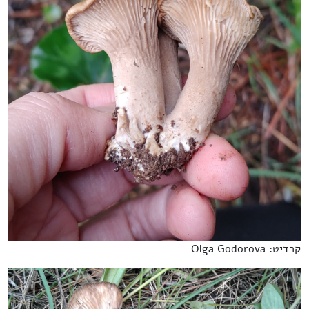
קרדיט: Olga Godorova