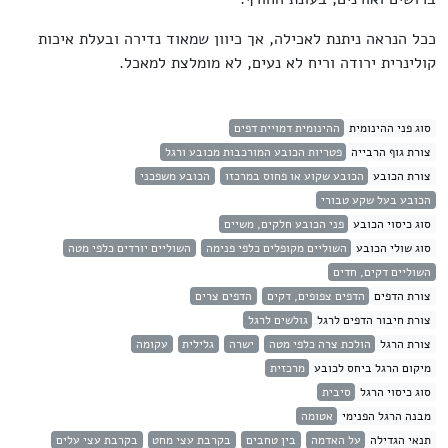
ככל הנראה ניתנת לאכילה, אך כיוון שמאוד נדירה ובעלת איכות
קולינרית ירודה וריח לא נעים, לא מומלצת למאכל.
סוג פני ההינומית
ההינומית דמויית דפים
צורת גוף הרבייה
פטריות הכובע המורכבות מכובע ורגל
צורת הכובע
הכובע שקוע או פחוס במרכזו
הכובע משפכני
הכובע בעל שקע טבורי
סוג כיסוי הכובע
פני הכובע חלקים, משיים
סוג שולי הכובע
השוליים מקופלים כלפי פנימה
השוליים יורדים כלפי מטה
השוליים דקים, חדים
צורת הדפים
הדפים צפופים, דקים
הדפים צרים
צורת חיבור הדפים לרגל
גולשים לרגל
צורת הרגל
הולכת צרה כלפי מטה
ישרה
גלילית
עקומה
מיקום הרגל ביחס לכובע
מרכזית
סוג כיסוי הרגל
סיבית
מבנה הרגל הפנימי
אטומה
תנאי הגדילה
על האדמה
בין טחבים
בקרבת עצי מחט
בקרבת עצי עלים