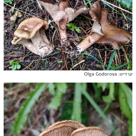
קרדיט: Olga Godorova